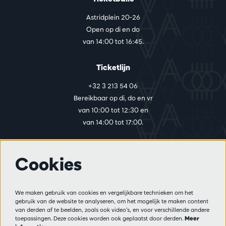
Astridplein 20-26
Open op di en do
van 14:00 tot 16:45.
Ticketlijn
+32 3 213 54 06
Bereikbaar op di, do en vr
van 10:00 tot 12:30 en
van 14:00 tot 17:00.
Cookies
Meer info
Bezoekersreglement
We maken gebruik van cookies en vergelijkbare technieken om het
Privacy
gebruik van de website te analyseren, om het mogelijk te maken content
Verkoopsvoorwaarden
van derden af te beelden, zoals ook video’s, en voor verschillende andere
Pers
toepassingen. Deze cookies worden ook geplaatst door derden.
Meer