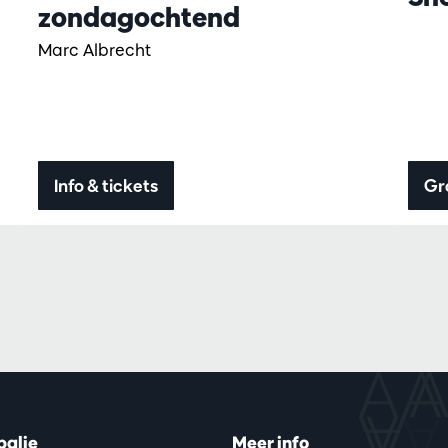
zondagochtend
Marc Albrecht
Info & tickets
Gr
balie
Meer info