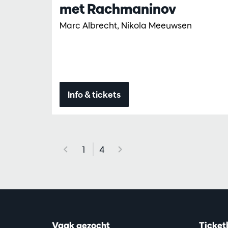
met Rachmaninov
Marc Albrecht, Nikola Meeuwsen
Info & tickets
1
4
Vaak gezocht
Ticket