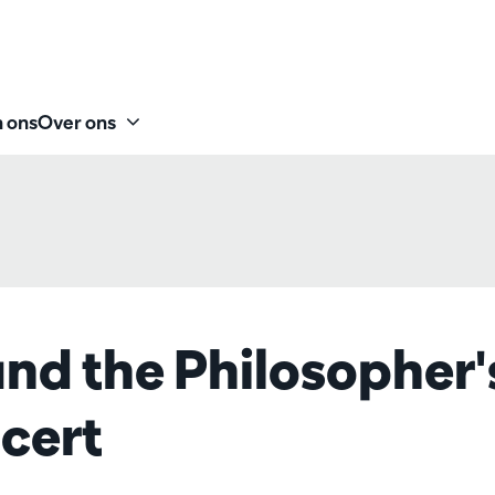
 ons
Over ons
and the Philosopher'
cert