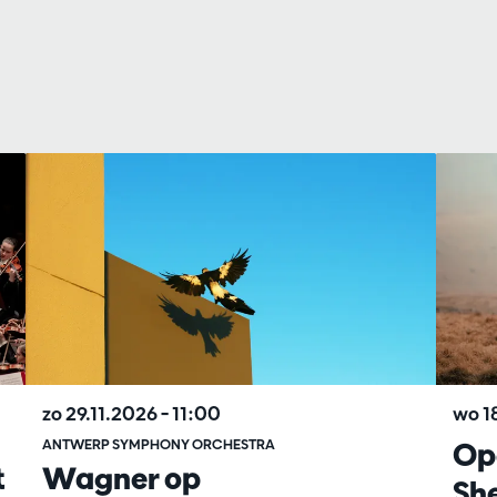
zo 29.11.2026
– 11:00
wo 1
ANTWERP SYMPHONY ORCHESTRA
Op
t
Wagner op
Sh