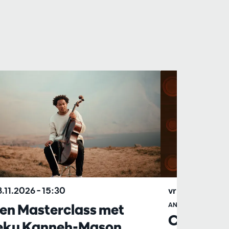
8.11.2026
– 15:30
vr 30.10.2026
en Masterclass met
ANTWERP SYMPHO
Cellofest
eku Kanneh-Mason