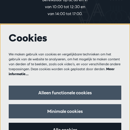
van 10:00 tot 12:30 en
van 14:00 tot 17:00.
Cookies
Meer info
Bezoekersreglement
We maken gebruik van cookies en vergelijkbare technieken om het
Privacy
gebruik van de website te analyseren, om het mogelijk te maken content
Verkoopsvoorwaarden
van derden af te beelden, zoals ook video’s, en voor verschillende andere
Pers
toepassingen. Deze cookies worden ook geplaatst door derden.
Meer
informatie…
Partners
Alleen functionele cookies
Volg ons
Minimale cookies
Schrijf je in op de nieuwsbrief
Alle cookies