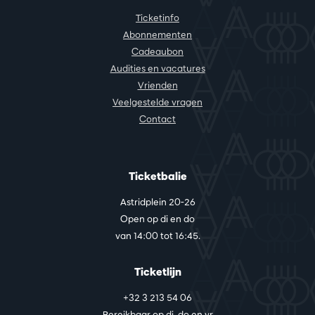
Ticketinfo
Abonnementen
Cadeaubon
Audities en vacatures
Vrienden
Veelgestelde vragen
Contact
Ticketbalie
Astridplein 20-26
Open op di en do
van 14:00 tot 16:45.
Ticketlijn
+32 3 213 54 06
Bereikbaar op di, do en vr