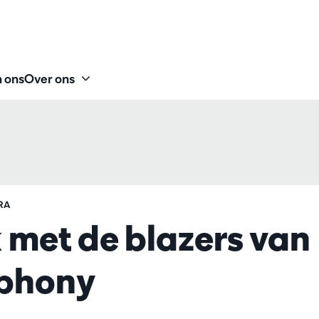
 ons
Over ons
RA
met de blazers van
phony