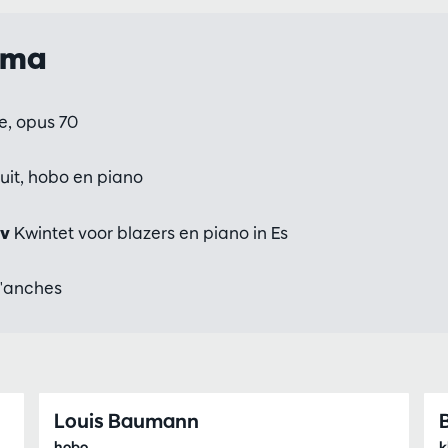
mma
, opus 70
luit, hobo en piano
ov
Kwintet voor blazers en piano in Es
d'anches
Louis Baumann
hobo
k