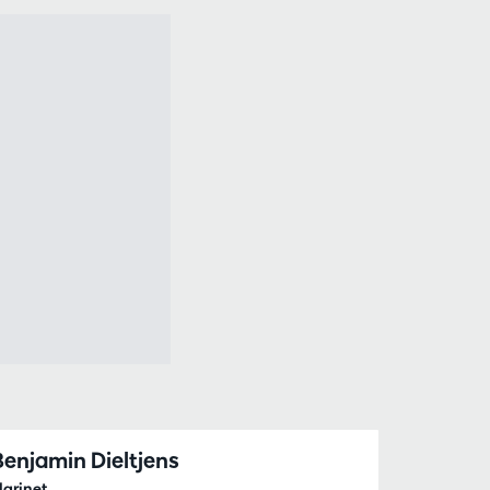
Benjamin Dieltjens
larinet