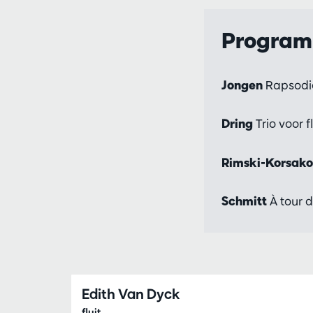
Progra
Jongen
Rapsodie
Dring
Trio voor f
Rimski-Korsak
Schmitt
À tour 
Edith Van Dyck
fluit