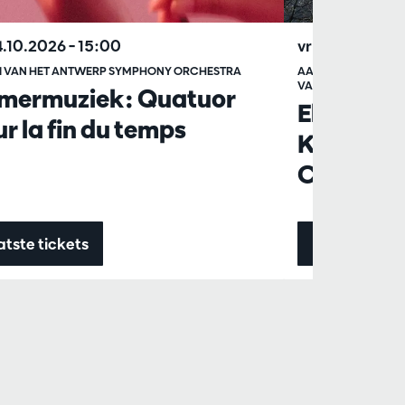
4.10.2026
– 15:00
vr 22.01.2027
I VAN HET ANTWERP SYMPHONY ORCHESTRA
AANVOERDERS VAN
VAN DE MUZIEKKAP
mermuziek: Quatuor
Elisabet
r la fin du temps
Kamermuz
Chen
atste tickets
Info & ticket