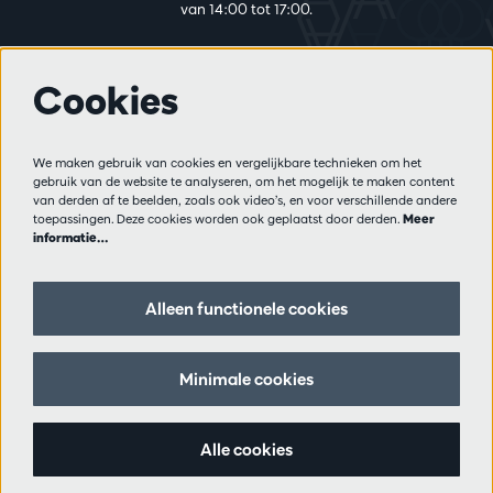
van 14:00 tot 17:00.
Cookies
Meer info
Bezoekersreglement
We maken gebruik van cookies en vergelijkbare technieken om het
Privacy
gebruik van de website te analyseren, om het mogelijk te maken content
Verkoopsvoorwaarden
van derden af te beelden, zoals ook video’s, en voor verschillende andere
Pers
toepassingen. Deze cookies worden ook geplaatst door derden.
Meer
informatie…
Partners
Alleen functionele cookies
Volg ons
Minimale cookies
Schrijf je in op de nieuwsbrief
Alle cookies