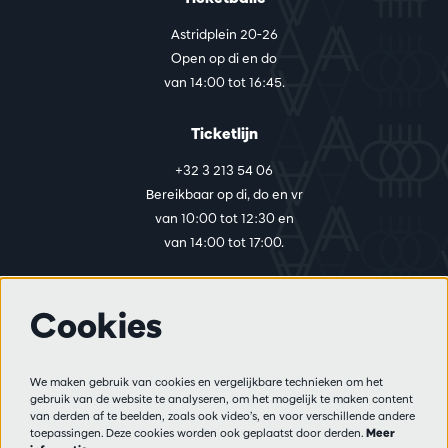
Astridplein 20-26
Open op di en do
van 14:00 tot 16:45.
Ticketlijn
+32 3 213 54 06
Bereikbaar op di, do en vr
van 10:00 tot 12:30 en
van 14:00 tot 17:00.
Cookies
Meer info
Bezoekersreglement
We maken gebruik van cookies en vergelijkbare technieken om het
Privacy
gebruik van de website te analyseren, om het mogelijk te maken content
Verkoopsvoorwaarden
van derden af te beelden, zoals ook video’s, en voor verschillende andere
Pers
toepassingen. Deze cookies worden ook geplaatst door derden.
Meer