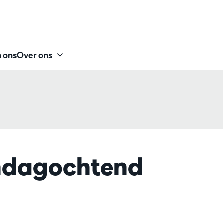
 ons
Over ons
ndagochtend