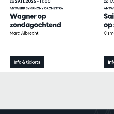
zo 29.11.2026
– 11:00
zo 1
ANTWERP SYMPHONY ORCHESTRA
ANTW
Wagner op
Sai
zondagochtend
op
Marc Albrecht
Osmo
Info & tickets
Inf