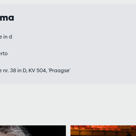
mma
 in d
rto
nr. 38 in D, KV 504, 'Praagse'