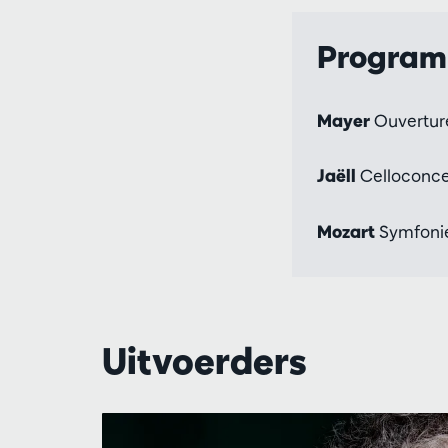
Progra
Mayer
Ouverture
Jaëll
Celloconce
Mozart
Symfonie 
Uitvoerders