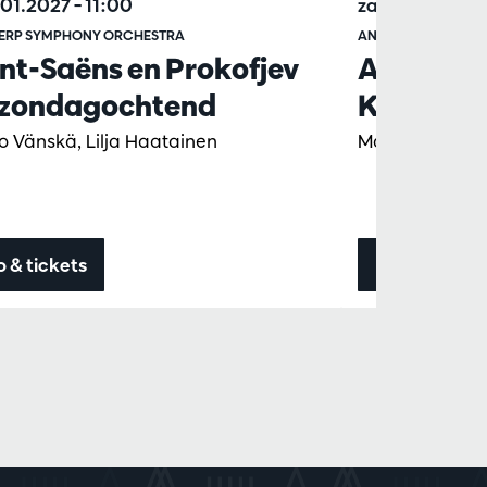
7.01.2027
– 11:00
za 27.03.2027
ERP SYMPHONY ORCHESTRA
ANTWERP SYMPHO
nt-Saëns en Prokofjev
Albrecht 
 zondagochtend
Korngold 
 Vänskä, Lilja Haatainen
Marc Albrecht,
o & tickets
Info & ticket