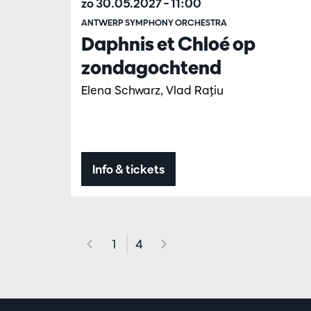
zo 30.05.2027
– 11:00
ANTWERP SYMPHONY ORCHESTRA
Daphnis et Chloé op
zondagochtend
Elena Schwarz, Vlad Raţiu
Info & tickets
1
4