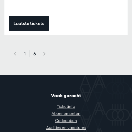
Laatste tickets
1
6
Vaak gezocht
Ticketinfo
Abonnementen
Cadeaubon
Audities en vacatures