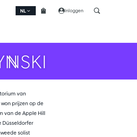
Inloggen
NL
NSKI
torium van
 won prijzen op de
m van de Apple Hill
e Düsseldorfer
weede solist