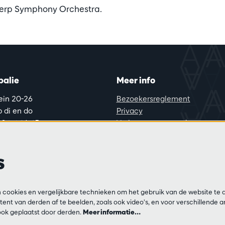
twerp Symphony Orchestra.
balie
Meer info
lein 20-26
Bezoekersreglement
 di en do
Privacy
0 tot 16:45.
Verkoopsvoorwaarden
Pers
Partners
ijn
s
13 54 06
ar op di, do en vr
00 tot 12:30 en
cookies en vergelijkbare technieken om het gebruik van de website te 
ent van derden af te beelden, zoals ook video’s, en voor verschillende 
0 tot 17:00.
ok geplaatst door derden.
Meer informatie…