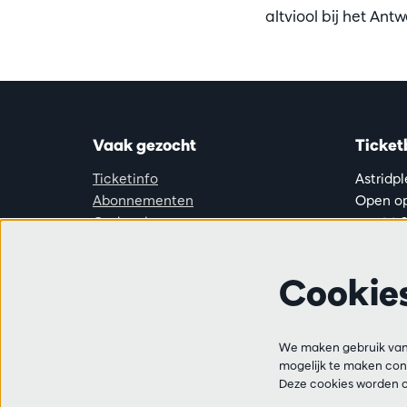
altviool bij het An
Vaak gezocht
Ticket
Ticketinfo
Astridp
Abonnementen
Open op
Cadeaubon
van 14:0
Audities en vacatures
Vrienden
Ticketl
Cookie
Veelgestelde vragen
+32 3 2
Contact
Bereikba
van 10:
We maken gebruik van 
mogelijk te maken cont
van 14:0
Deze cookies worden o