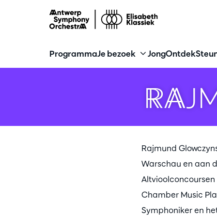
Programma
Je bezoek
Jong
Ontdek
Steun
RAJ
Rajmund Glowczynsk
Warschau en aan de
Altvioolconcoursen 
Chamber Music Play
Symphoniker en het