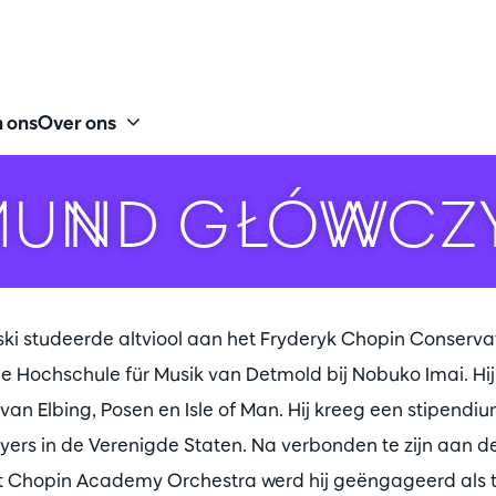
 ons
Over ons
MUND GŁÓWCZY
i studeerde altviool aan het Fryderyk Chopin Conserva
 Hochschule für Musik van Detmold bij Nobuko Imai. Hij
van Elbing, Posen en Isle of Man. Hij kreeg een stipendiu
ers in de Verenigde Staten. Na verbonden te zijn aan d
 Chopin Academy Orchestra werd hij geëngageerd als t