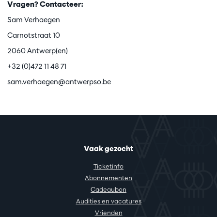
Vragen? Contacteer:
Sam Verhaegen
Carnotstraat 10
2060 Antwerp(en)
+32 (0)472 11 48 71
sam.verhaegen@antwerpso.be
Vaak gezocht
Ticketinfo
Abonnementen
Cadeaubon
Audities en vacatures
Vrienden