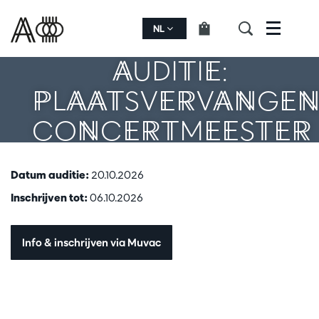
NL
Menu
AUDITIE:
PLAATSVERVANGE
CONCERTMEESTER
Datum auditie:
20.10.2026
Inschrijven tot:
06.10.2026
Info & inschrijven via Muvac