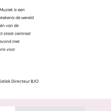
Muziek is een
tekenis de wereld
één van de
ect staat centraal
 avond met
oris voor
istiek Directeur BJO