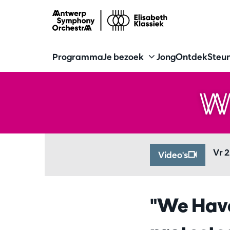
Programma
Je bezoek
Jong
Ontdek
Steun
W
Vr 
Video's
"We Have