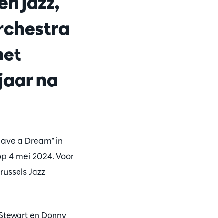
en jazz,
rchestra
met
jaar na
Have a Dream" in
op 4 mei 2024. Voor
ussels Jazz
 Stewart en Donny