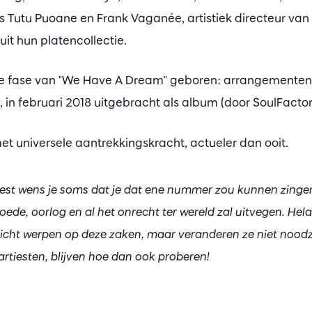
 Tutu Puoane en Frank Vaganée, artistiek directeur van
it hun platencollectie.
te fase van "We Have A Dream" geboren: arrangementen
 in februari 2018 uitgebracht als album (door SoulFactor
met universele aantrekkingskracht, actueler dan ooit.
iest wens je soms dat je dat ene nummer zou kunnen zingen
oede, oorlog en al het onrecht ter wereld zal uitvegen. He
licht werpen op deze zaken, maar veranderen ze niet noodza
artiesten, blijven hoe dan ook proberen!