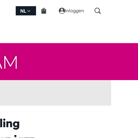
Inloggen
NL
AM
ling