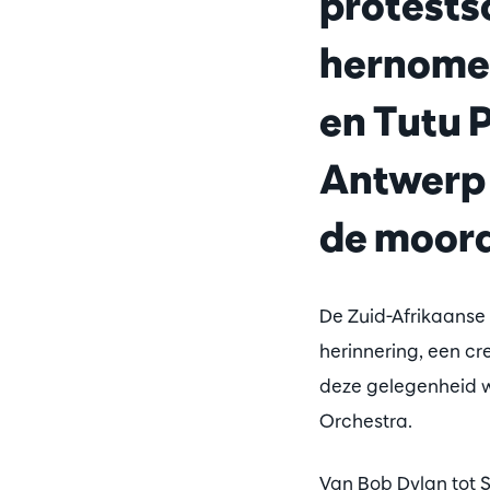
protestso
hernomen
en Tutu 
Antwerp 
de moord
De Zuid-Afrikaanse
herinnering, een cr
deze gelegenheid w
Orchestra.
Van Bob Dylan tot 