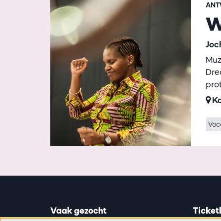
ANT
W
Joc
Muz
Dre
pro
Ko
Voc
Vaak gezocht
Ticket