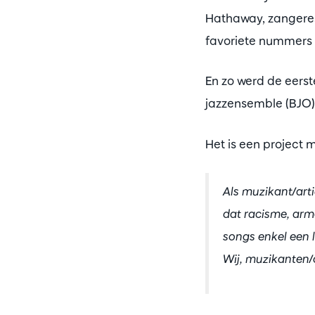
Hathaway, zangeres
favoriete nummers u
En zo werd de eers
jazzensemble (BJO),
Het is een project 
Als muzikant/art
dat racisme, arm
songs enkel een 
Wij, muzikanten/