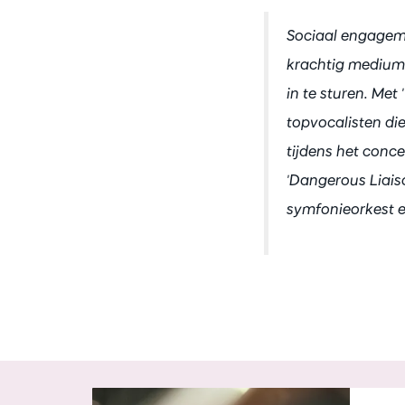
Sociaal engageme
krachtig medium
in te sturen. Me
topvocalisten die 
tijdens het con
'Dangerous Liaiso
symfonieorkest 