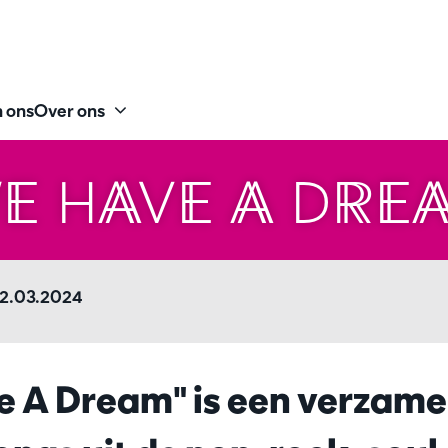
 ons
Over ons
E HAVE A DRE
22.03.2024
 A Dream" is een verzame