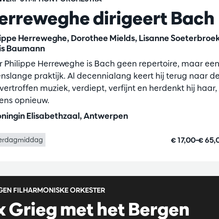
erreweghe dirigeert Bach
lippe Herreweghe, Dorothee Mields, Lisanne Soeterbroek
is Baumann
r Philippe Herreweghe is Bach geen repertoire, maar ee
enslange praktijk. Al decennialang keert hij terug naar d
ertroffen muziek, verdiept, verfijnt en herdenkt hij haar,
kens opnieuw.
ningin Elisabethzaal, Antwerpen
€ 17,00–€ 65
erdagmiddag
GEN FILHARMONISKE ORKESTER
x Grieg met het Bergen