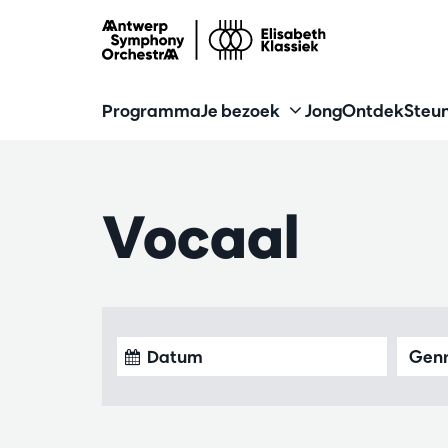
Programma
Je bezoek
Jong
Ontdek
Steun
Vocaal
Genr