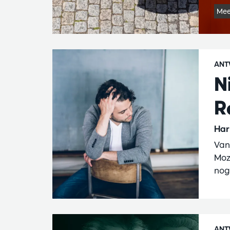
Mee
ANT
N
R
Har
Van
Moz
nog 
ANT