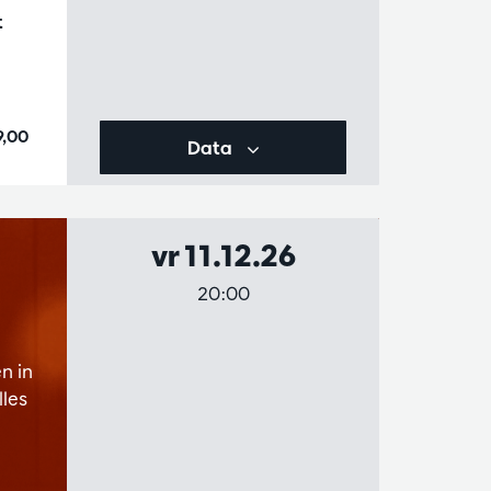
t
9,00
Data
vr 11.12.26
20:00
n in
les