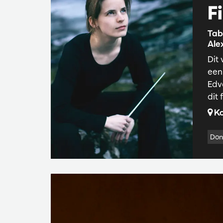
F
Tab
Ale
Dit
een 
Edv
dit
Ko
Don