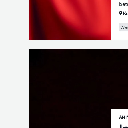
bet
Ko
Wer
ANT