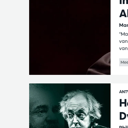
I
A
Mar
“Ma
van
van
Mee
ANT
H
D
Phi