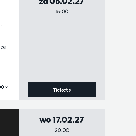
za 06.02.27
15:00
,
n
eze
,00
Tickets
wo 17.02.27
20:00