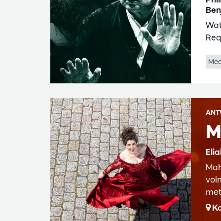
Ben
Wat
Req
Mee
ANT
M
Eli
Mah
vol
met
Ko