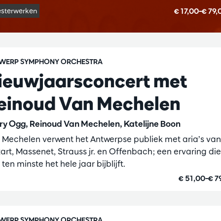
€ 17,00–€ 79
sterwerken
WERP SYMPHONY ORCHESTRA
ieuwjaarsconcert met
einoud Van Mechelen
ry Ogg, Reinoud Van Mechelen, Katelijne Boon
 Mechelen verwent het Antwerpse publiek met aria’s van
art, Massenet, Strauss jr. en Offenbach; een ervaring die
ten minste het hele jaar bijblijft.
€ 51,00–€ 7
WERP SYMPHONY ORCHESTRA