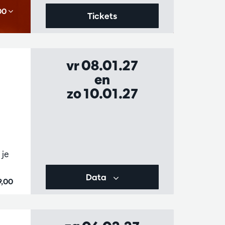
,00
Tickets
vr 08.01.27
en
zo 10.01.27
 je
Data
9,00