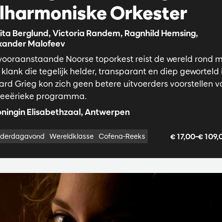
ilharmoniske Orkester
ita Berglund, Victoria Randem, Ragnhild Hemsing,
xander Malofeev
 vooraanstaande Noorse toporkest reist de wereld rond 
klank die tegelijk helder, transparant en diep geworteld i
ard Grieg kon zich geen betere uitvoerders voorstellen v
 feeërieke programma.
ningin Elisabethzaal, Antwerpen
€ 17,00–€ 109
derdagavond
Wereldklasse
Cofena-Reeks