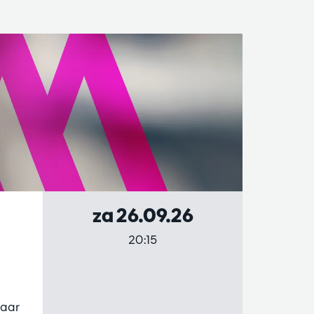
za 26.09.26
20:15
jaar