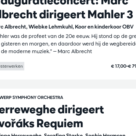
nauguratieconcert: Marc
lbrecht dirigeert Mahler 3
c Albrecht, Wiebke Lehmkuhl, Koor en kinderkoor OBV
hler was de profeet van de 20e eeuw. Hij stond op de gr
 gisteren en morgen, en daardoor werd hij de wegbereid
 de moderne muziek.” — Marc Albrecht
€ 17,00–€ 7
sterwerken
WERP SYMPHONY ORCHESTRA
erreweghe dirigeert
vořáks Requiem
lippe Herreweghe, Serafina Starke, Sophie Harmsen,