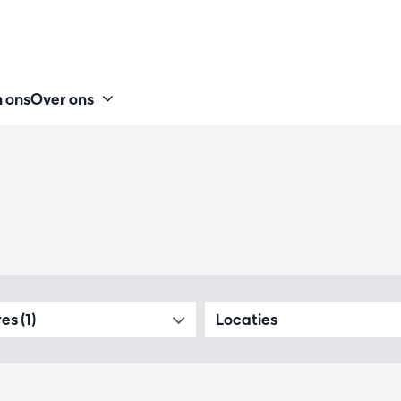
 ons
Over ons
es (1)
Locaties