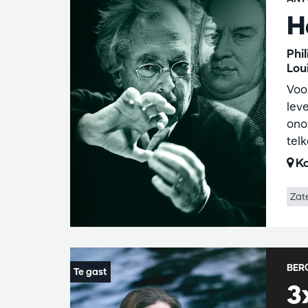
H
Phi
Lou
Voo
lev
onov
tel
Ko
Zat
BER
Ga
3
naar
pagina: