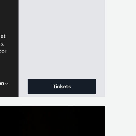
met
s.
oor
,00
Tickets