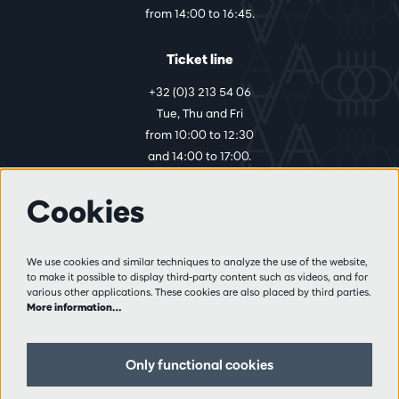
from 14:00 to 16:45.
Ticket line
+32 (0)3 213 54 06
Tue, Thu and Fri
from 10:00 to 12:30
and 14:00 to 17:00.
Cookies
More info
Visitor rules
We use cookies and similar techniques to analyze the use of the website,
to make it possible to display third-party content such as videos, and for
Privacy
various other applications. These cookies are also placed by third parties.
Conditions of sale
More information…
Press
Partners
Only functional cookies