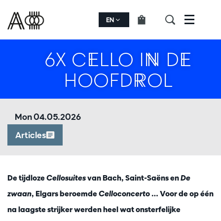
EN
Menu
6X CELLO IN DE
HOOFDROL
Mon 04.05.2026
Articles
De tijdloze
Cellosuites
van Bach, Saint-Saëns en
De
zwaan
, Elgars beroemde
Celloconcerto
… Voor de op één
na laagste strijker werden heel wat onsterfelijke