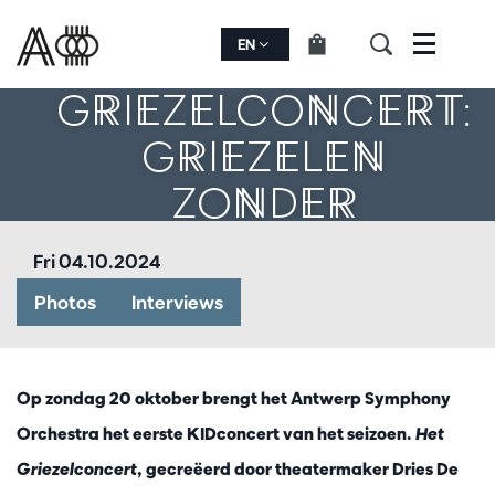
HET
EN
Menu
GRIEZELCONCERT:
GRIEZELEN
ZONDER
WOORDEN
Fri 04.10.2024
Photos
Interviews
Op zondag 20 oktober brengt het Antwerp Symphony
Orchestra het eerste KIDconcert van het seizoen.
Het
Griezelconcert
, gecreëerd door theatermaker Dries De