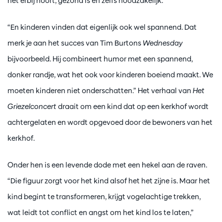
het erbij hoort, gezond is en zelfs noodzakelijk.”
“En kinderen vinden dat eigenlijk ook wel spannend. Dat
Zoom
merk je aan het succes van Tim Burtons
Wednesday
in
bijvoorbeeld. Hij combineert humor met een spannend,
donker randje, wat het ook voor kinderen boeiend maakt. We
moeten kinderen niet onderschatten.” Het verhaal van
Het
Griezelconcert
draait om een kind dat op een kerkhof wordt
achtergelaten en wordt opgevoed door de bewoners van het
kerkhof.
Onder hen is een levende dode met een hekel aan de raven.
“Die figuur zorgt voor het kind alsof het het zijne is. Maar het
kind begint te transformeren, krijgt vogelachtige trekken,
wat leidt tot conflict en angst om het kind los te laten,”