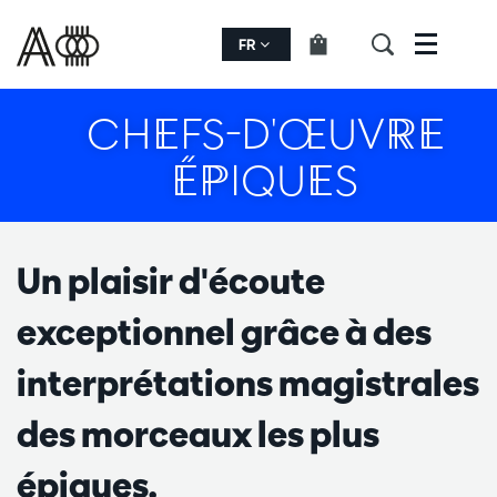
FR
Menu
CHEFS-D'ŒUVRE
ÉPIQUES
Un plaisir d'écoute
exceptionnel grâce à des
interprétations magistrales
des morceaux les plus
épiques.