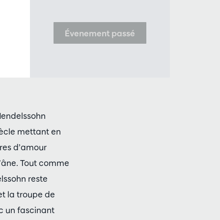
Évenement passé
 Mendelssohn
ècle mettant en
ires d’amour
 d’âne. Tout comme
lssohn reste
t la troupe de
c un fascinant