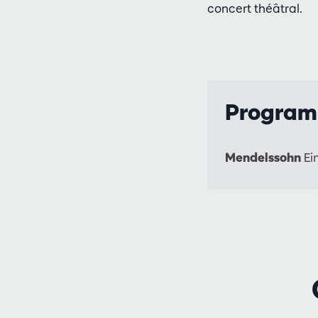
concert théâtral.
Progra
Mendelssohn
Ei