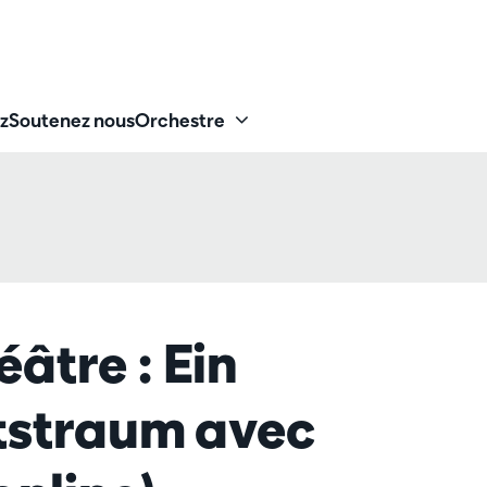
z
Soutenez nous
Orchestre
âtre : Ein
straum avec