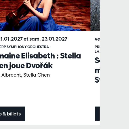
 21.01.2027
et
sam. 23.01.2027
ven. 22.01.20
ERP SYMPHONY ORCHESTRA
PRINCIPAUX DE L'A
LA CHAPELLE MUSIC
aine Elisabeth : Stella
Semaine E
en joue Dvořák
musique 
 Albrecht, Stella Chen
Stella Ch
o & billets
Info & billets