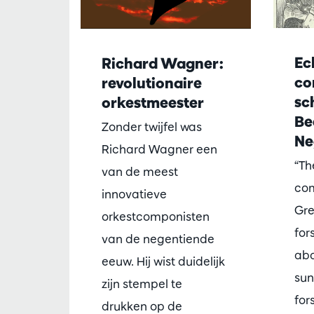
Ecl
Richard Wagner:
co
revolutionaire
sc
orkestmeester
Be
Zonder twijfel was
Ne
Richard Wagner een
“Th
van de meest
com
innovatieve
Gre
orkestcomponisten
for
van de negentiende
aba
eeuw. Hij wist duidelijk
sun
zijn stempel te
for
drukken op de