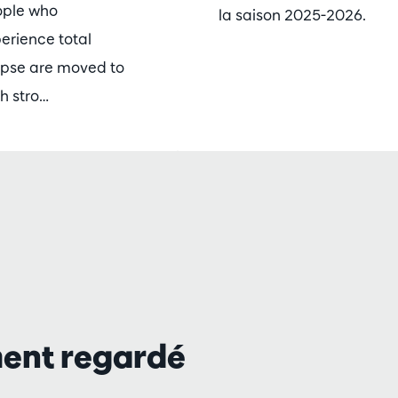
ple who
la saison 2025-2026.
erience total
ipse are moved to
h stro…
ment regardé