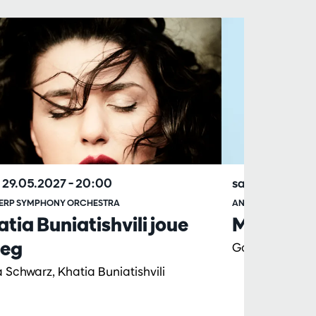
 29.05.2027
– 20:00
sam. 24.04.2
ERP SYMPHONY ORCHESTRA
ANTWERP SYMPHO
tia Buniatishvili joue
Mozart av
ieg
Gábor Takács-N
 Schwarz, Khatia Buniatishvili