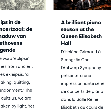
ips in de
A brilliant piano
ncertzaal: de
season at the
haduw van
Queen Elisabeth
ethovens
Hall
gende
D'Hélène Grimaud à
e word ‘eclipse’
Seong-Jin Cho,
es from ancient
l'Antwerp Symphony
ek ekleipsis, “a
présentera une
saking, quitting,
impressionnante série
ndonment.” The
de concerts de piano
 quits us, we are
dans la Salle Reine
saken by light. Yet
Élisabeth au cours de