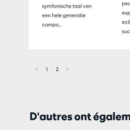
peo
symfonische taal van
exp
een hele generatie
ecl
compo…
suc
1
2
D'autres ont égale