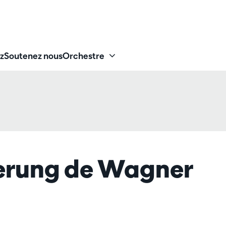
z
Soutenez nous
Orchestre
rung de Wagner