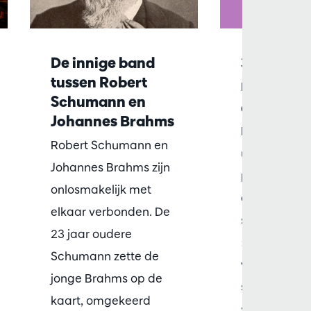
De innige band
3x Wagne
tussen Robert
L'Antwerp 
Schumann en
Orchestra et
Johannes Brahms
Ballet de Fl
Robert Schumann en
unissent leur
Johannes Brahms zijn
pour présen
onlosmakelijk met
ensemble tro
elkaar verbonden. De
spectacles 
23 jaar oudere
: des specta
Schumann zette de
visuels et aud
jonge Brahms op de
s'expriment 
kaart, omgekeerd
sur …