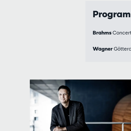
Progra
Brahms
Concerto
Wagner
Götterd