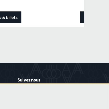
o & billets
Info & billets
Suivez nous