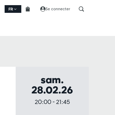
Se connecter
FR
sam.
28.02.26
20:00
-
21:45