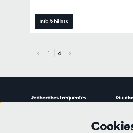
Info & billets
1
4
Recherches fréquentes
Guiche
Guichet
Astridp
Abonnements
Ouverte 
Cookie
Chèque-cadeau
de 14h0
Travailler à l'Antwerp Symphony