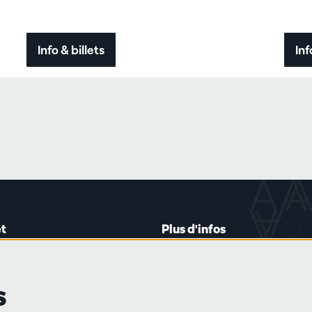
Info & billets
Inf
t
Plus d'infos
lein 20-26
Règlement des visiteurs
les mardis et jeudis
Vie privée
s
0 à 16h45
Conditions de vente
Presse