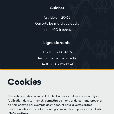
Guichet
Astridplein 20-26
Ouverte les mardis et jeudis
de 14h00 à 16h45
Ligne de vente
+32 (0)3 213 54 06
les mar, jeu et vendredis
de 10h00 à 12h30 et
de 14h00 à 17h00
Cookies
Plus d'infos
Nous utilisons des cookies et des techniques similaires pour analyser
Règlement des visiteurs
l'utilisation du site internet, permettre de montrer du contenu provenant
de tiers comme par exemple des vidéos, et pour diverses autres
Vie privée
fonctionnalités. Ces cookies sont également placés par des tiers.
Plus
Conditions de vente
d'informations…