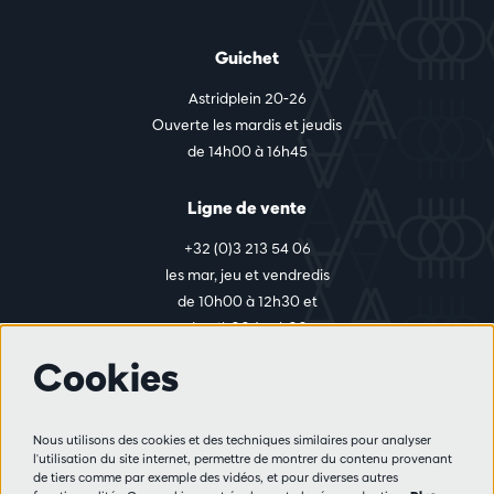
Guichet
Astridplein 20-26
Ouverte les mardis et jeudis
de 14h00 à 16h45
Ligne de vente
+32 (0)3 213 54 06
les mar, jeu et vendredis
de 10h00 à 12h30 et
de 14h00 à 17h00
Cookies
Plus d'infos
Nous utilisons des cookies et des techniques similaires pour analyser
Règlement des visiteurs
l'utilisation du site internet, permettre de montrer du contenu provenant
de tiers comme par exemple des vidéos, et pour diverses autres
Vie privée