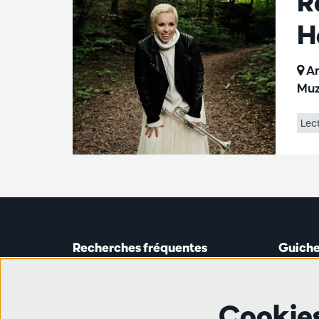
R
H
An
Muz
Lec
Recherches fréquentes
Guiche
Guichet
Astridp
Abonnements
Ouverte 
Cookie
Chèque-cadeau
de 14h0