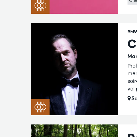
Che
BMW
C
Mar
Pro
mer
soi
vol 
Sa