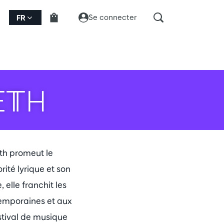
Se connecter
FR
ETH
eth promeut le
ité lyrique et son
elle franchit les
temporaines et aux
stival de musique