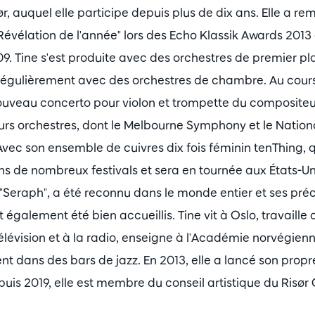
, auquel elle participe depuis plus de dix ans. Elle a 
"Révélation de l'année" lors des Echo Klassik Awards 2013 e
09. Tine s'est produite avec des orchestres de premier 
 régulièrement avec des orchestres de chambre. Au cours
nouveau concerto pour violon et trompette du compositeu
eurs orchestres, dont le Melbourne Symphony et le Nati
vec son ensemble de cuivres dix fois féminin tenThing, q
ans de nombreux festivals et sera en tournée aux États-U
"Seraph", a été reconnu dans le monde entier et ses pré
 également été bien accueillis. Tine vit à Oslo, travaill
télévision et à la radio, enseigne à l'Académie norvégien
nt dans des bars de jazz. En 2013, elle a lancé son propre
uis 2019, elle est membre du conseil artistique du Risø