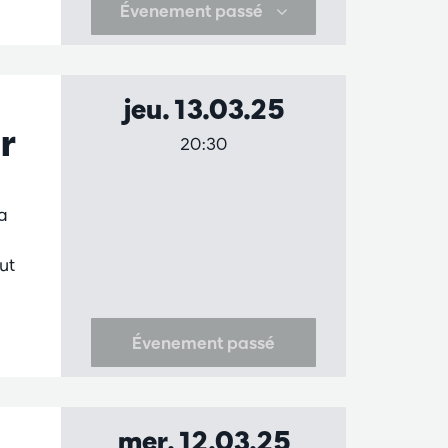
Évenement passé
jeu. 13.03.25
r
20:30
a
ut
Évenement passé
mer. 12.03.25