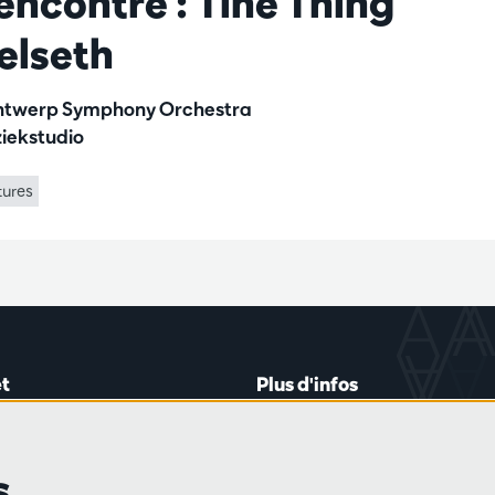
encontre : Tine Thing
elseth
twerp Symphony Orchestra
iekstudio
tures
t
Plus d'infos
lein 20-26
Règlement des visiteurs
les mardis et jeudis
Vie privée
s
0 à 16h45
Conditions de vente