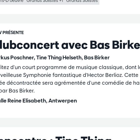
fs-D’oeuvre
Grands Solistes +1
Grands Solistes
 PRÉSENTE
lubconcert avec Bas Birke
kus Poschner, Tine Thing Helseth, Bas Birker
fitez d'un court programme de musique classique, dont l
veilleuse Symphonie fantastique d'Hector Berlioz. Cette
rée décontractée sera agrémentée d'une comédie de ha
par Bas Birker.
lle Reine Elisabeth, Antwerpen