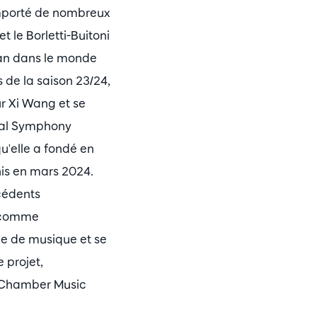
remporté de nombreux
t le Borletti-Buitoni
plan dans le monde
 de la saison 23/24,
r Xi Wang et se
onal Symphony
u'elle a fondé en
nis en mars 2024.
cédents
e comme
ne de musique et se
 projet,
r Chamber Music