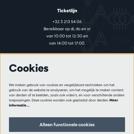
Ticketlijn
+32 3 213 54 06
Bereikbaar op di, do en vr
van 10:00 tot 12:30 en
van 14:00 tot 17:00.
Cookies
Meer info
Bezoekersreglement
We maken gebruik van cookies en vergelijkbare technieken om het
Privacy
gebruik van de website te analyseren, om het mogelijk te maken content
Verkoopsvoorwaarden
van derden af te beelden, zoals ook video’s, en voor verschillende andere
Pers
toepassingen. Deze cookies worden ook geplaatst door derden.
Meer
informatie…
Partners
Alleen functionele cookies
Volg ons