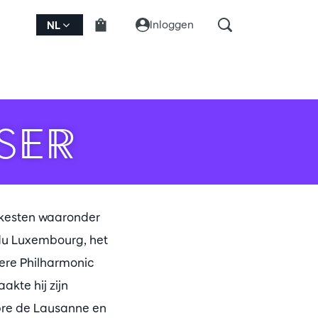
Inloggen
NL
SER
orkesten waaronder
du Luxembourg, het
ere Philharmonic
kte hij zijn
mbre de Lausanne en