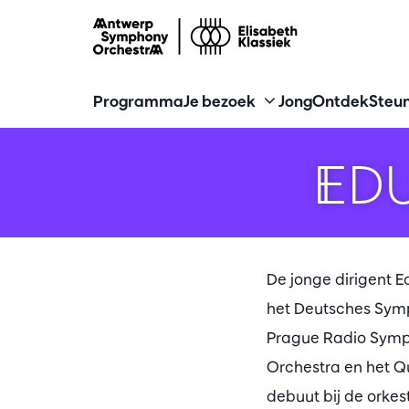
Programma
Je bezoek
Jong
Ontdek
Steun
ED
De jonge dirigent E
het Deutsches Symp
Prague Radio Symph
Orchestra en het Q
debuut bij de orke