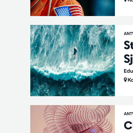
ANT
S
S
Edu
Ko
ANT
C