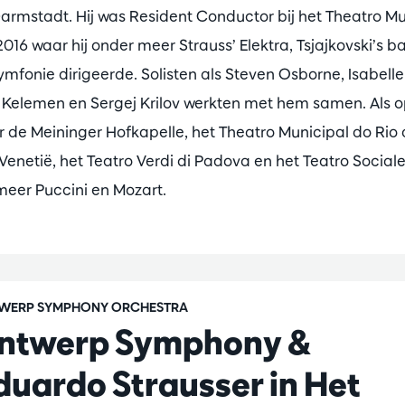
armstadt. Hij was Resident Conductor bij het Theatro M
2016 waar hij onder meer Strauss’ Elektra, Tsjajkovski’s b
ymfonie dirigeerde. Solisten als Steven Osborne, Isabelle
 Kelemen en Sergej Krilov werkten met hem samen. Als o
r de Meininger Hofkapelle, het Theatro Municipal do Rio 
 Venetië, het Teatro Verdi di Padova en het Teatro Social
meer Puccini en Mozart.
WERP SYMPHONY ORCHESTRA
ntwerp Symphony &
duardo Strausser in Het