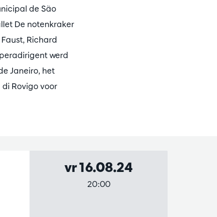
unicipal de São
allet De notenkraker
 Faust, Richard
peradirigent werd
de Janeiro, het
e di Rovigo voor
vr 16.08.24
20:00