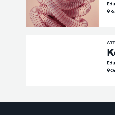
Edu
Ko
ANT
K
Edu
On