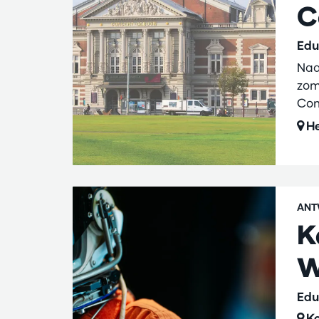
C
Edu
Naa
zom
Con
He
ANT
K
W
Edu
Ko