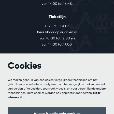
van 14:00 tot 16:45.
Ticketlijn
+32 3 213 54 06
Bereikbaar op di, do en vr
van 10:00 tot 12:30 en
van 14:00 tot 17:00.
Cookies
Meer info
Bezoekersreglement
We maken gebruik van cookies en vergelijkbare technieken om het
Privacy
gebruik van de website te analyseren, om het mogelijk te maken content
Verkoopsvoorwaarden
van derden af te beelden, zoals ook video’s, en voor verschillende andere
Pers
toepassingen. Deze cookies worden ook geplaatst door derden.
Meer
informatie…
Partners
Alleen functionele cookies