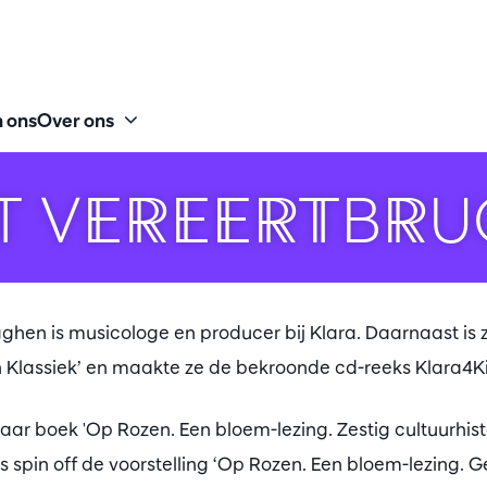
 ons
Over ons
ET VEREERTBR
ghen is musicologe en producer bij Klara. Daarnaast is 
n Klassiek’ en maakte ze de bekroonde cd-reeks Klara4K
aar boek 'Op Rozen. Een bloem-lezing. Zestig cultuurhis
ls spin off de voorstelling ‘Op Rozen. Een bloem-lezing. 