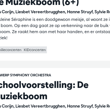
e Muziekboom (6+)
s Corijn, Liesbet Vereertbrugghen, Hanne Struyf, Sylvie 
kleine Séraphine is een doodgewoon meisje, al woont ze in
 boom. Op een dag gaat ze op verkenning naar de buik
boom. Ze raakt hem aan met haar handen, en er ontstaa
iek!
ilieconcerten
KIDconcerten
WERP SYMPHONY ORCHESTRA
choolvoorstelling: De
uziekboom
s Corijn, Liesbet Vereertbrugghen, Hanne Struyf, Sylvie 