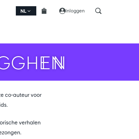
Inloggen
NL
UGGHEN
ze co-auteur voor
ids.
torische verhalen
Gezongen.