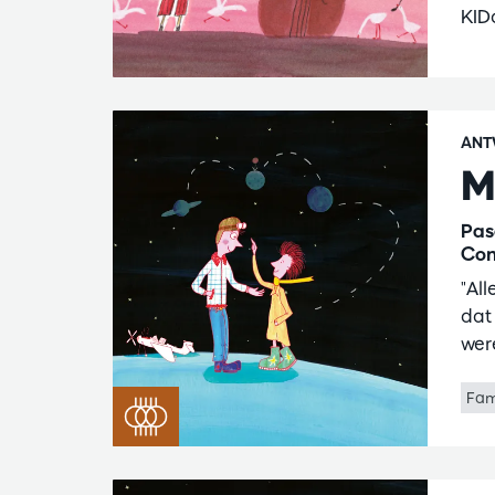
KID
ANT
M
Pas
Con
"Al
dat
wer
Fam