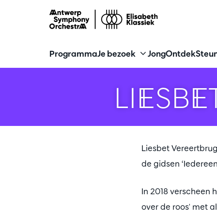
Programma
Je bezoek
Jong
Ontdek
Steun
LIESB
Liesbet Vereertbrug
de gidsen ‘Iederee
In 2018 verscheen h
over de roos' met a