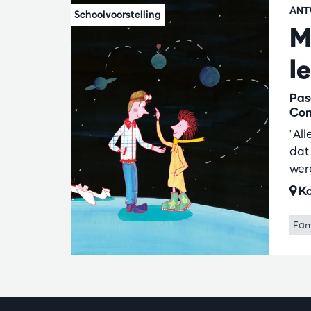
ANT
M
l
Pas
Con
"Al
dat
wer
Ko
Fam