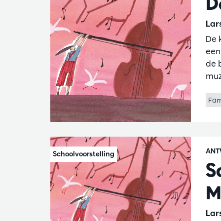
D
Lar
De 
een
de 
muz
Fam
ANT
S
M
Lar