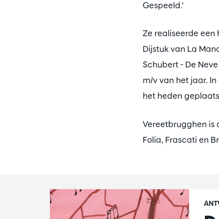
Gespeeld.’
Ze realiseerde een 
Dijstuk van La Man
Schubert - De Neve 
m/v van het jaar. I
het heden geplaats
Vereetbrugghen is a
Folia, Frascati en 
ANT