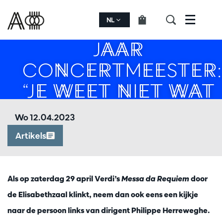
LISANNE
SOETERBROEK, 10
NL
Menu
JAAR
CONCERTMEESTER:
“JE WEET NIET WAT
HET IS TOT JE HET
Wo 12.04.2023
BENT”
Artikels
Als op zaterdag 29 april Verdi’s
Messa da Requiem
door
de Elisabethzaal klinkt, neem dan ook eens een kijkje
naar de persoon links van dirigent Philippe Herreweghe.