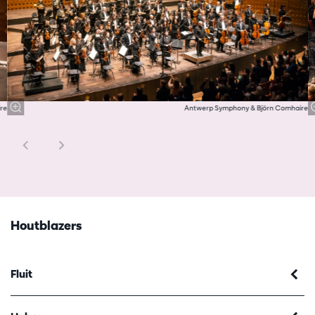
re
Antwerp Symphony & Björn Comhaire
Houtblazers
Fluit