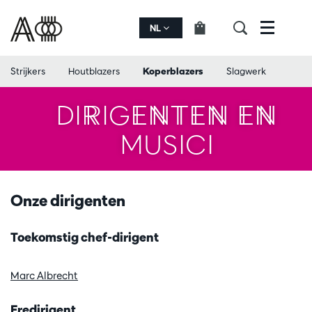
NL
Menu
Strijkers
Houtblazers
Koperblazers
Slagwerk
DIRIGENTEN EN
MUSICI
Onze dirigenten
Toekomstig chef-dirigent
Marc Albrecht
Eredirigent