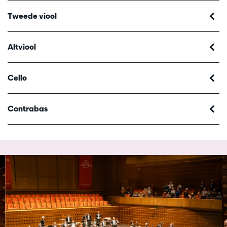
Tweede viool
Altviool
Cello
Contrabas
Overslaan