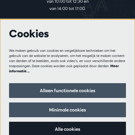
van 10:00 tot 12:30 en
van 14:00 tot 17:00.
Cookies
Meer info
Bezoekersreglement
We maken gebruik van cookies en vergelijkbare technieken om het
Privacy
gebruik van de website te analyseren, om het mogelijk te maken content
Verkoopsvoorwaarden
van derden af te beelden, zoals ook video’s, en voor verschillende andere
Pers
toepassingen. Deze cookies worden ook geplaatst door derden.
Meer
informatie…
Partners
Alleen functionele cookies
Volg ons
Minimale cookies
Schrijf je in op de nieuwsbrief
Alle cookies