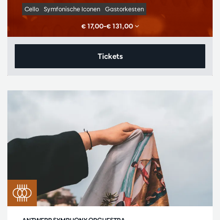
Cello
Symfonische Iconen
Gastorkesten
€ 17,00–€ 131,00
Tickets
ANTWERP SYMPHONY ORCHESTRA