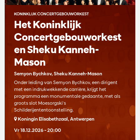
KONINKLIJK CONCERTGEBOUWORKEST
Het Koninklijk
Concertgebouworkest
en Sheku Kanneh-
Mason
Semyon Bychkov, Sheku Kanneh-Mason
Onder leiding van Semyon Bychkov, een dirigent
met een indrukwekkende carrière, krijgt het
programma een monumentale gedaante, met als
groots slot Moesorgski's
Schilderijententoonstelling.
Koningin Elisabethzaal, Antwerpen
Vr 18.12.2026
– 20:00