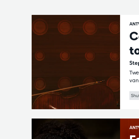
ANT
C
t
Ste
Twe
van
Shu
ANT