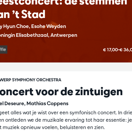
eestconcert: de stemmen
an ’t Stad
ly Hyun Choe, Esohe Weyden
ningin Elisabethzaal, Antwerpen
€ 17,00–€ 36
ffle
WERP SYMPHONY ORCHESTRA
oncert voor de zintuigen
el Deseure, Mathias Coppens
geet alles wat je wist over een symfonisch concert. In dri
en ontleden we de muzikale ervaring tot haar essentie: je
rt muziek opnieuw voelen, beluisteren en zien.