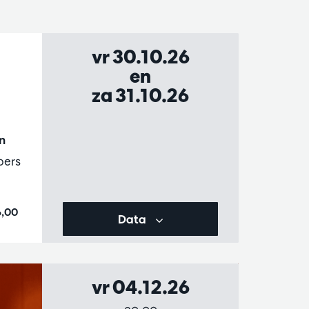
vr 30.10.26
en
za 31.10.26
n
bers
6,00
Data
vr 04.12.26