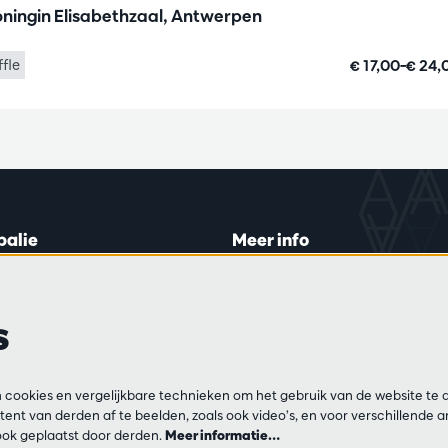
ningin Elisabethzaal, Antwerpen
€ 17,00–€ 24
ffle
balie
Meer info
lein 20-26
Bezoekersreglement
 di en do
Privacy
s
0 tot 16:45.
Verkoopsvoorwaarden
Pers
Partners
ijn
cookies en vergelijkbare technieken om het gebruik van de website te 
13 54 06
ent van derden af te beelden, zoals ook video’s, en voor verschillende 
ok geplaatst door derden.
Meer informatie…
ar op di, do en vr