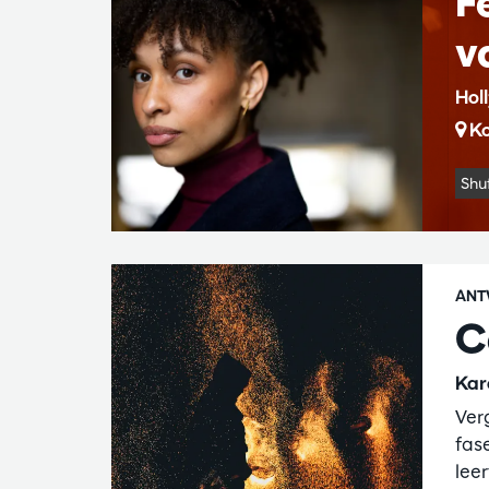
F
v
Hol
Ko
Shu
ANT
C
Kar
Ver
fas
lee