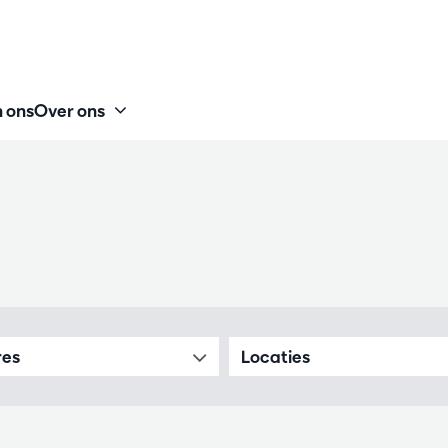
 ons
Over ons
res
Locaties