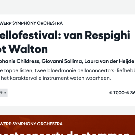
WERP SYMPHONY ORCHESTRA
ellofestival: van Respighi
ot Walton
phanie Childress, Giovanni Sollima, Laura van der Heijde
e topcellisten, twee bloedmooie celloconcerto’s: liefheb
 het karaktervolle instrument weten waarheen.
€ 17,00–€ 3
ffle
WERP SYMPHONY ORCHESTRA