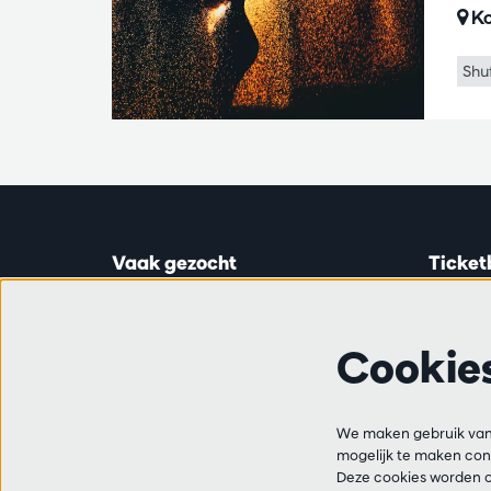
Ko
Shu
Vaak gezocht
Ticket
Ticketinfo
Astridp
Abonnementen
Open op
Cookie
Cadeaubon
van 14:0
Audities en vacatures
Vrienden
Ticketl
Veelgestelde vragen
We maken gebruik van 
+32 3 2
mogelijk te maken cont
Contact
Deze cookies worden o
Bereikba