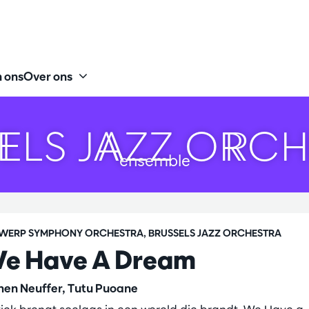
 ons
Over ons
ELS JAZZ ORC
ensemble
WERP SYMPHONY ORCHESTRA, BRUSSELS JAZZ ORCHESTRA
e Have A Dream
hen Neuffer, Tutu Puoane