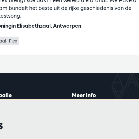
iek brengt soelaas in een wereld die brandt. We Have a
am bundelt het beste uit de rijke geschiedenis van de
testsong.
ningin Elisabethzaal, Antwerpen
aal
Flex
balie
Meer info
lein 20-26
Bezoekersreglement
 di en do
Privacy
s
0 tot 16:45.
Verkoopsvoorwaarden
Pers
Partners
ijn