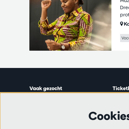
Muz
Dre
pro
Ko
Voc
Vaak gezocht
Ticket
Ticketinfo
Astridp
Abonnementen
Open op
Cookie
Cadeaubon
van 14:0
Audities en vacatures
Vrienden
Ticketl