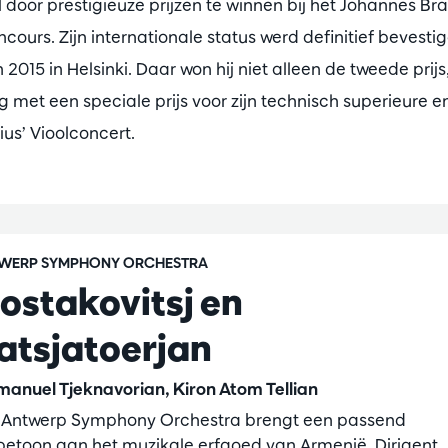
 door prestigieuze prijzen te winnen bij het Johannes 
oncours. Zijn internationale status werd definitief bevestig
 2015 in Helsinki. Daar won hij niet alleen de tweede prijs
 met een speciale prijs voor zijn technisch superieure
ius’ Vioolconcert.
WERP SYMPHONY ORCHESTRA
jostakovitsj en
atsjatoerjan
anuel Tjeknavorian, Kiron Atom Tellian
 Antwerp Symphony Orchestra brengt een passend
betoon aan het muzikale erfgoed van Armenië. Dirigent