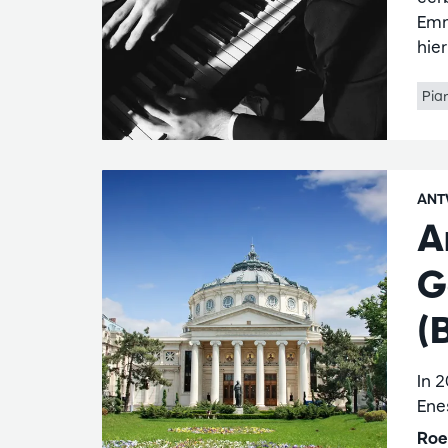
Emm
hie
Pia
ANT
A
G
(
In 
Ene
Roe