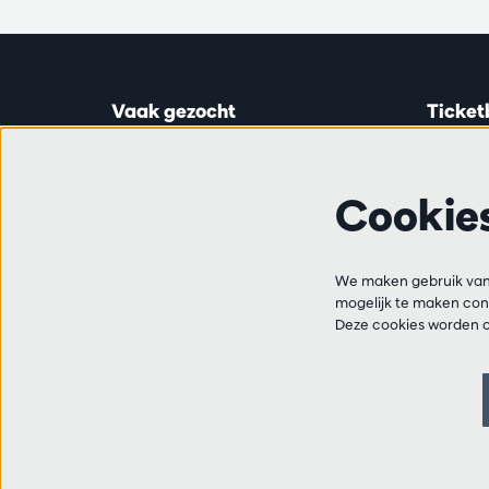
Vaak gezocht
Ticket
Ticketinfo
Astridp
Abonnementen
Open op
Cookie
Cadeaubon
van 14:0
Audities en vacatures
Vrienden
Ticketl
Veelgestelde vragen
We maken gebruik van 
+32 3 2
mogelijk te maken cont
Contact
Deze cookies worden o
Bereikba
van 10:
van 14:0