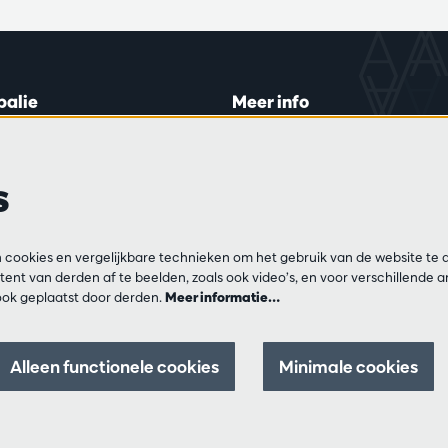
balie
Meer info
lein 20-26
Bezoekersreglement
 di en do
Privacy
s
0 tot 16:45.
Verkoopsvoorwaarden
Pers
Partners
ijn
cookies en vergelijkbare technieken om het gebruik van de website te 
13 54 06
ent van derden af te beelden, zoals ook video’s, en voor verschillende 
ok geplaatst door derden.
Meer informatie…
ar op di, do en vr
00 tot 12:30 en
0 tot 17:00.
Alleen functionele cookies
Minimale cookies