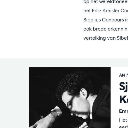
op het wereldtoneel
het Fritz Kreisler C
Sibelius Concours in
ook brede erkenning
vertolking van Sibel
ANT
S
K
Emm
Het
eer