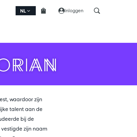
Inloggen
NL
ORIAN
st, waardoor zijn
lijke talent aan de
tudeerde bij de
 vestigde zijn naam