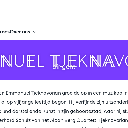
 ons
Over ons
NUEL TJEKNAV
dirigent
n Emmanuel Tjeknavorian groeide op in een muzikaal ne
al op vijfjarige leeftijd begon. Hij verfijnde zijn uitzonder
k und darstellende Kunst in zijn geboortestad, waar hij s
ard Schulz van het Alban Berg Quartett. Tjeknavorian