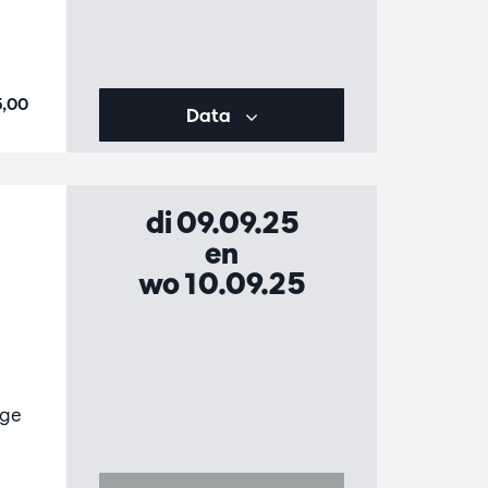
5,00
Data
di 09.09.25
en
wo 10.09.25
rge