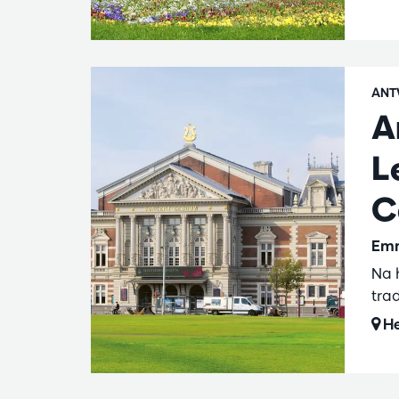
ANT
A
L
C
Emm
Na 
tra
He