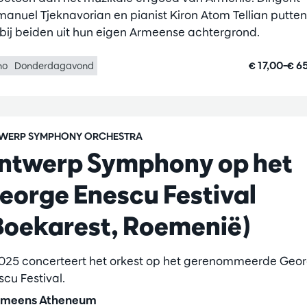
anuel Tjeknavorian en pianist Kiron Atom Tellian putten
rbij beiden uit hun eigen Armeense achtergrond.
€ 17,00–€ 6
no
Donderdagavond
WERP SYMPHONY ORCHESTRA
ntwerp Symphony op het
eorge Enescu Festival
Boekarest, Roemenië)
2025 concerteert het orkest op het gerenommeerde Geo
scu Festival.
meens Atheneum