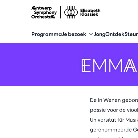
Programma
Je bezoek
Jong
Ontdek
Steun
EMMA
De in Wenen gebore
passie voor de viool 
Universität für Musi
gerenommeerde Gerh