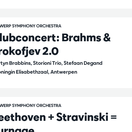
WERP SYMPHONY ORCHESTRA
lubconcert: Brahms &
rokofjev 2.0
tyn Brabbins, Storioni Trio, Stefaan Degand
ningin Elisabethzaal, Antwerpen
WERP SYMPHONY ORCHESTRA
eethoven + Stravinski =
urnage