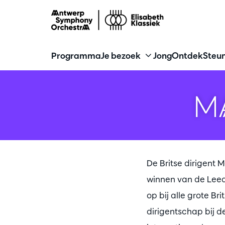
Programma
Je bezoek
Jong
Ontdek
Steun
M
De Britse dirigent 
winnen van de Leed
op bij alle grote B
dirigentschap bij 