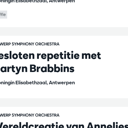
ningin Elisabethzaal, Antwerpen
ffle
WERP SYMPHONY ORCHESTRA
esloten repetitie met
artyn Brabbins
ningin Elisabethzaal, Antwerpen
WERP SYMPHONY ORCHESTRA
ereldcreatie van Annelie