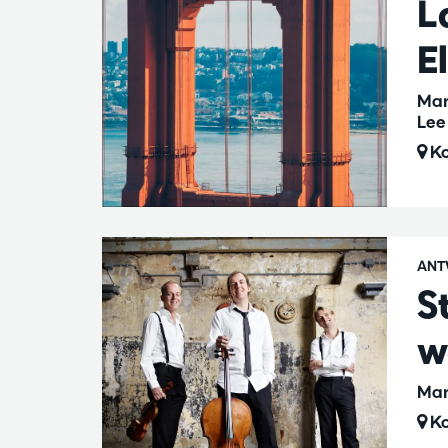
L
E
Mar
Lee
Ko
ANT
S
w
Mar
Ko