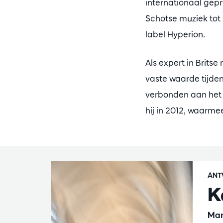
internationaal gepr
Schotse muziek tot
label Hyperion.
Als expert in Britse
vaste waarde tijden
verbonden aan het 
hij in 2012, waarmee
ANT
K
Mar