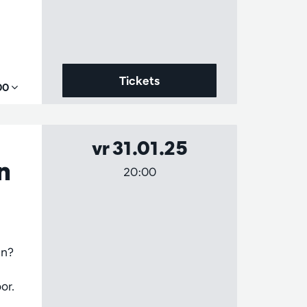
Tickets
,00
vr 31.01.25
n
20:00
en?
or.