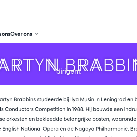
 ons
Over ons
ARTYN BRABBI
dirigent
Martyn Brabbins studeerde bij Ilya Musin in Leningrad en 
s Conductors Competition in 1988. Hij bouwde een indr
ritse orkesten en bekleedde belangrijke posten, waaronde
de English National Opera en de Nagoya Philharmonic. Br