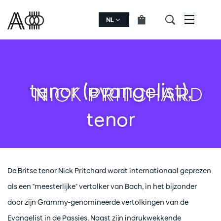
NL
Menu
tenor (evangelist),
NICK PRITCHARD
tenor
De Britse tenor Nick Pritchard wordt internationaal geprezen
als een "meesterlijke" vertolker van Bach, in het bijzonder
door zijn Grammy-genomineerde vertolkingen van de
Evangelist in de Passies. Naast zijn indrukwekkende