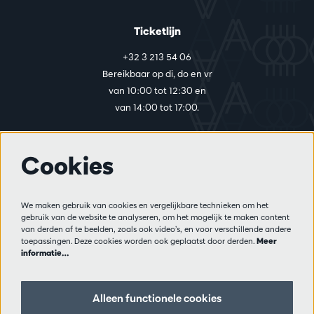
Ticketlijn
+32 3 213 54 06
Bereikbaar op di, do en vr
van 10:00 tot 12:30 en
van 14:00 tot 17:00.
Cookies
Meer info
Bezoekersreglement
We maken gebruik van cookies en vergelijkbare technieken om het
Privacy
gebruik van de website te analyseren, om het mogelijk te maken content
Verkoopsvoorwaarden
van derden af te beelden, zoals ook video’s, en voor verschillende andere
Pers
toepassingen. Deze cookies worden ook geplaatst door derden.
Meer
informatie…
Partners
Alleen functionele cookies