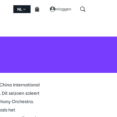
Inloggen
NL
China International
Dit seizoen soleert
mphony Orchestra.
als het