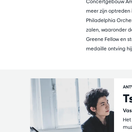
Concertgebouw Amst
meer zijn optreden
Philadelphia Orches
zalen, waaronder de
Greene Fellow en st
medaille ontving hi
ANT
T
Vas
Het
muz