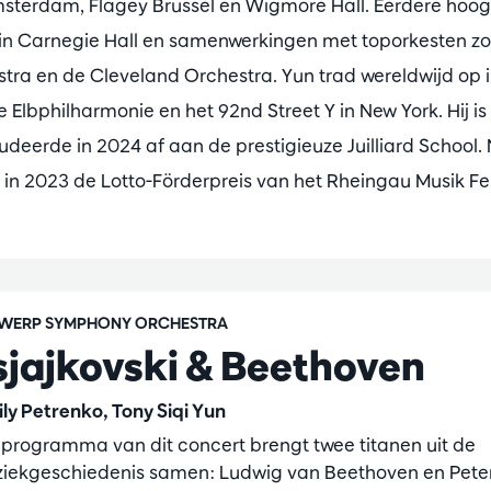
erdam, Flagey Brussel en Wigmore Hall. Eerdere hoogt
 in Carnegie Hall en samenwerkingen met toporkesten zo
tra en de Cleveland Orchestra. Yun trad wereldwijd op i
 Elbphilharmonie en het 92nd Street Y in New York. Hij is
udeerde in 2024 af aan de prestigieuze Juilliard School.
j in 2023 de Lotto-Förderpreis van het Rheingau Musik Fes
WERP SYMPHONY ORCHESTRA
sjajkovski & Beethoven
ily Petrenko, Tony Siqi Yun
 programma van dit concert brengt twee titanen uit de
iekgeschiedenis samen: Ludwig van Beethoven en Pete