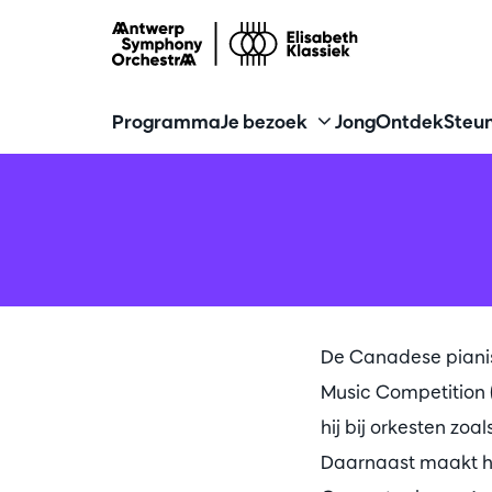
Programma
Je bezoek
Jong
Ontdek
Steun
De Canadese pianis
Music Competition (
hij bij orkesten zo
Daarnaast maakt hi