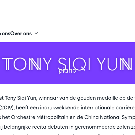
 ons
Over ons
TONY SIQI YUN
piano
t Tony Siqi Yun, winnaar van de gouden medaille op de 
2019), heeft een indrukwekkende internationale carrière. 
als het Orchestre Métropolitain en de China National Sy
j belangrijke recitaldebuten in gerenommeerde zalen zo