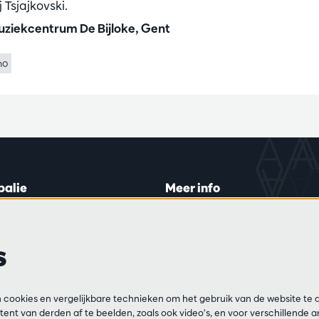
tsj Tsjajkovski.
ziekcentrum De Bijloke, Gent
no
balie
Meer info
lein 20-26
Bezoekersreglement
 di en do
Privacy
s
0 tot 16:45.
Verkoopsvoorwaarden
Pers
Partners
ijn
cookies en vergelijkbare technieken om het gebruik van de website te 
13 54 06
ent van derden af te beelden, zoals ook video’s, en voor verschillende 