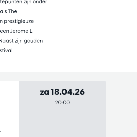
epunten zijn onder
als The
n prestigieuze
 een Jerome L.
 Naast zijn gouden
tival.
za 18.04.26
20:00
r