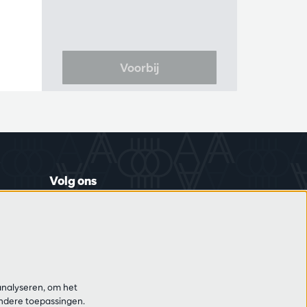
Voorbij
Volg ons
Schrijf je in op de nieuwsbrief
analyseren, om het
andere toepassingen.