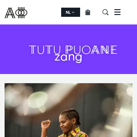
NL
Menu
TUTU PUOANE
zang