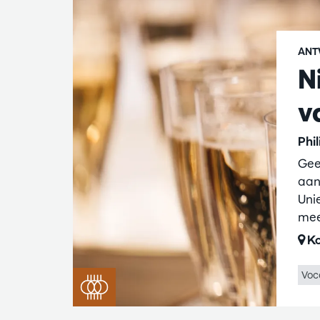
ANT
N
v
Phi
Gee
aan
Uni
mee
Ko
Voc