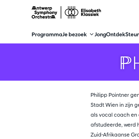
Programma
Je bezoek
Jong
Ontdek
Steun
P
Philipp Pointner ge
Stadt Wien in zijn 
als vocal coach en 
afstudeerde, werd h
Zuid-Afrikaanse Gra