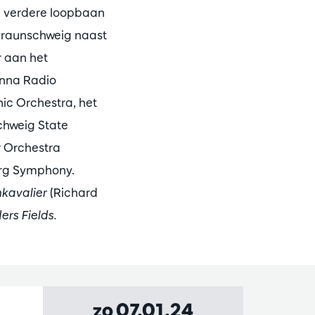
jn verdere loopbaan
Braunschweig naast
r aan het
enna Radio
ic Orchestra, het
chweig State
 Orchestra
urg Symphony.
kavalier
(Richard
ers Fields.
zo 07.01.24