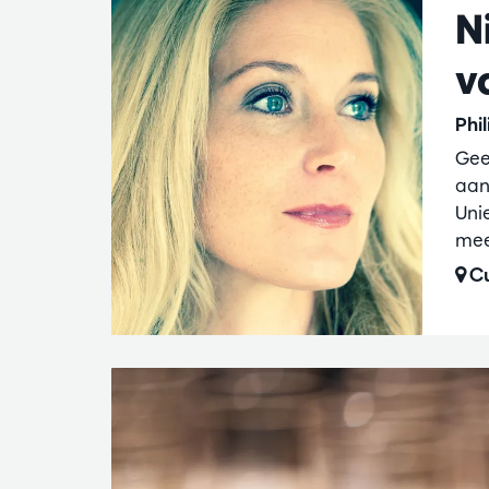
N
v
Phi
Gee
aan
Uni
mee
Cu