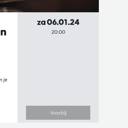
za 06.01.24
en
20:00
 je
Voorbij