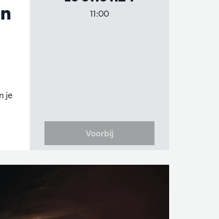
en
11:00
 je
Voorbij