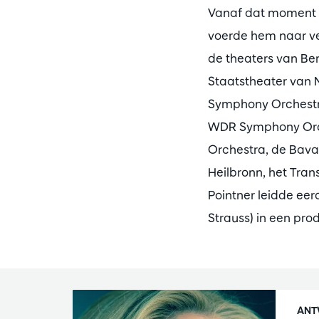
Vanaf dat moment z
voerde hem naar ve
de theaters van Ber
Staatstheater van 
Symphony Orchestra
WDR Symphony Orche
Orchestra, de Bav
Heilbronn, het Tra
Pointner leidde ee
Strauss) in een pro
ANT