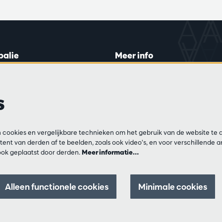
balie
Meer info
lein 20-26
Bezoekersreglement
 di en do
Privacy
s
0 tot 16:45.
Verkoopsvoorwaarden
Pers
Partners
ijn
cookies en vergelijkbare technieken om het gebruik van de website te 
13 54 06
ent van derden af te beelden, zoals ook video’s, en voor verschillende 
ok geplaatst door derden.
Meer informatie…
ar op di, do en vr
00 tot 12:30 en
0 tot 17:00.
Alleen functionele cookies
Minimale cookies