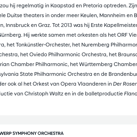
ou hij regelmatig in Kaapstad en Pretoria optreden. Zi
le Duitse theaters in onder meer Keulen, Mannheim en 
n, Innsbruck en Graz. Tot 2013 was hij Erste Kapellmeiste
Nürnberg. Hij werkte samen met orkesten als het ORF Vi
, het Tonkünstler-Orchester, het Nuremberg Philharmon
stra, het Oviedo Philharmonic Orchestra, het Brauns
arian Chamber Philharmonic, het Württemberg Chamber
nsylvania State Philharmonic Orchestra en de Brandenb
rder ook al het Orkest van Opera Vlaanderen in
Der Rosen
ductie van Christoph Waltz en in de balletproductie
Fland
WERP SYMPHONY ORCHESTRA