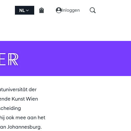
Inloggen
NL
ER
tuniversität der
llende Kunst Wien
scheiding
hij ook mee aan het
 van Johannesburg.