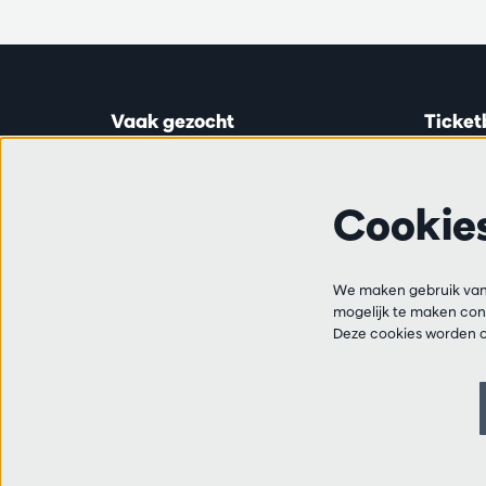
Vaak gezocht
Ticket
Ticketinfo
Astridp
Abonnementen
Open op
Cookie
Cadeaubon
van 14:0
Audities en vacatures
Vrienden
Ticketl
Veelgestelde vragen
We maken gebruik van 
+32 3 2
mogelijk te maken cont
Contact
Deze cookies worden o
Bereikba
van 10:
van 14:0