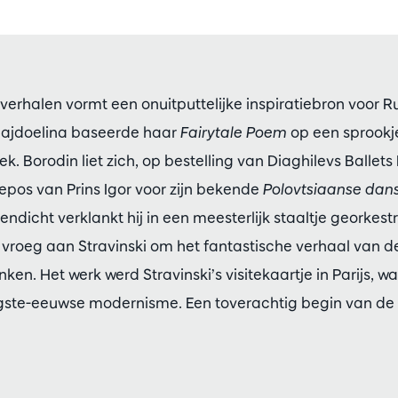
erhalen vormt een onuitputtelijke inspiratiebron voor R
ajdoelina baseerde haar
Fairytale Poem
op een sprookj
k. Borodin liet zich, op bestelling van Diaghilevs Ballet
 epos van Prins Igor voor zijn bekende
Polovtsiaanse dan
dicht verklankt hij in een meesterlijk staaltje georkest
 vroeg aan Stravinski om het fantastische verhaal van 
ken. Het werk werd Stravinski’s visitekaartje in Parijs, wa
igste-eeuwse modernisme. Een toverachtig begin van de