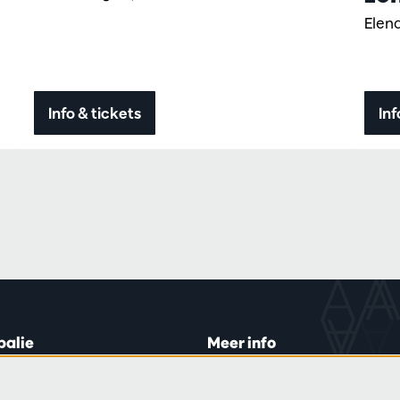
Elen
Info & tickets
Inf
balie
Meer info
lein 20-26
Bezoekersreglement
 di en do
Privacy