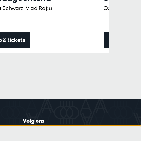
a Schwarz, Vlad Raţiu
Osmo Vänskä, 
o & tickets
Info & ticket
Volg ons