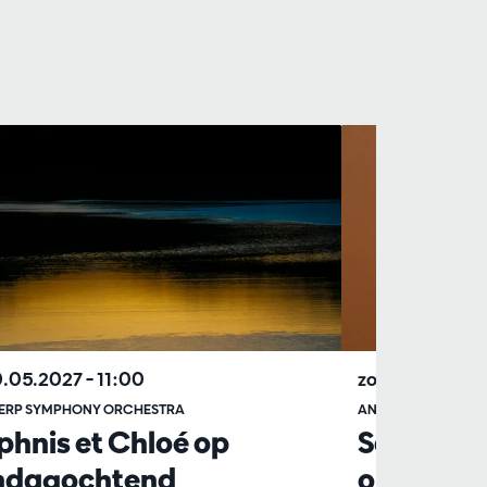
0.05.2027
– 11:00
zo 17.01.2027
–
ERP SYMPHONY ORCHESTRA
ANTWERP SYMPHO
hnis et Chloé op
Saint-Saë
ndagochtend
op zond