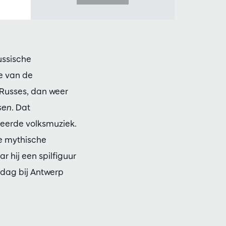
ussische
e van de
s Russes, dan weer
sen
. Dat
reerde volksmuziek.
de mythische
ar hij een spilfiguur
 dag bij Antwerp