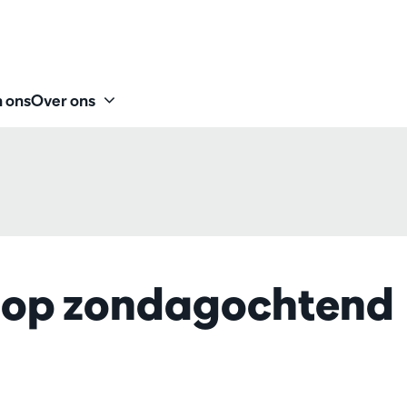
 ons
Over ons
 op zondagochtend