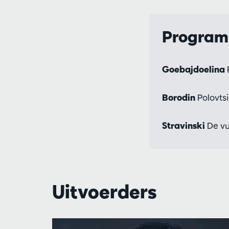
Progra
Goebajdoelina
Borodin
Polovtsi
Stravinski
De vuu
Uitvoerders