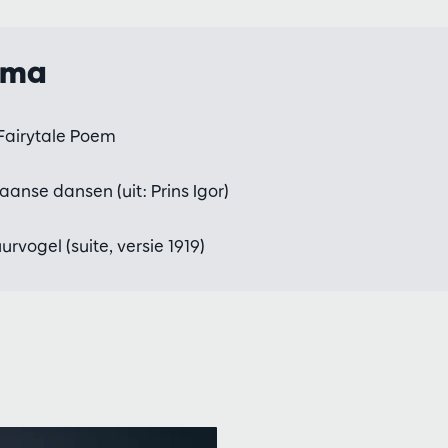
mma
Fairytale Poem
aanse dansen (uit: Prins Igor)
rvogel (suite, versie 1919)