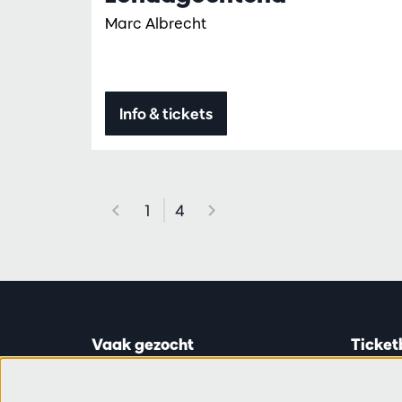
Marc Albrecht
Info & tickets
1
4
Vaak gezocht
Ticket
Ticketinfo
Astridp
Abonnementen
Open op