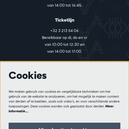
van 14:00 tot 16:45.
Ticketlijn
+32 3 213 54 06
Bereikbaar op di, do en vr
van 10:00 tot 12:30 en
van 14:00 tot 17:00.
Cookies
Meer info
Bezoekersreglement
We maken gebruik van cookies en vergelijkbare technieken om het
Privacy
gebruik van de website te analyseren, om het mogelijk te maken content
Verkoopsvoorwaarden
van derden af te beelden, zoals ook video’s, en voor verschillende andere
Pers
toepassingen. Deze cookies worden ook geplaatst door derden.
Meer
informatie…
Partners