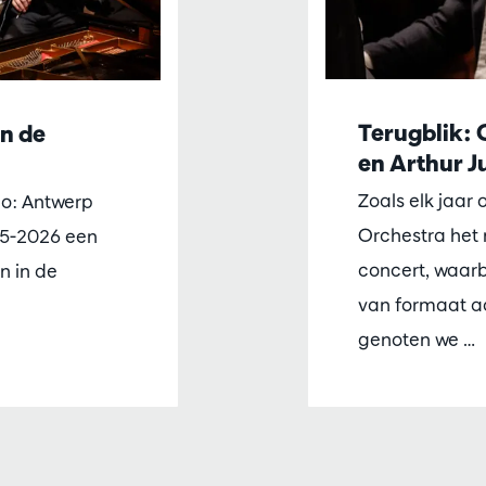
Terugblik:
in de
en Arthur J
Zoals elk jaa
ho: Antwerp
Orchestra het 
25-2026 een
concert, waarbi
n in de
van formaat a
genoten we …