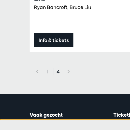
Ryan Bancroft, Bruce Liu
Info & tickets
1
4
Vaak gezocht
Ticket
Ticketinfo
Astridp