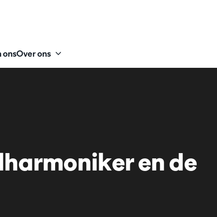
 ons
Over ons
lharmoniker en de