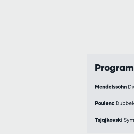
Progra
Mendelssohn
Di
Poulenc
Dubbelc
Tsjajkovski
Symf