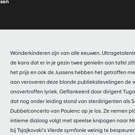
ssen
Wonderkinderen zijn van alle eeuwen. Ultragetalente
de kans dat er in je gezin twee genieën aan tafel zi
het prijs en ook de Jussens hebben het getroffen met
aan veroveren deze blonde publiekslievelingen de we
onovertroffen lyriek. Geflankeerd door dirigent Tu
dat nog onder leiding stond van sterdirigenten als S
Dubbelconcerto
van Poulenc op je los. Ze nemen pl
intieme dialoog volgt met speelse knipogen naar Moz
bij Tsjajkovski’s
Vierde symfonie
weinig te bespeure