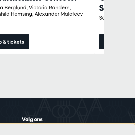
Sheku K
ta Berglund, Victoria Randem,
hild Hemsing, Alexander Malofeev
Semyon Bychk
o & tickets
Info & ticket
Volg ons