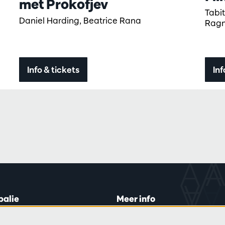
met Prokofjev
Tabi
Daniel Harding, Beatrice Rana
Ragn
Info & tickets
Inf
balie
Meer info
lein 20-26
Bezoekersreglement