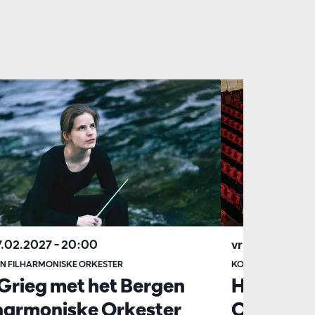
7.02.2027
– 20:00
vr 18.12.2026
–
N FILHARMONISKE ORKESTER
KONINKLIJK CON
Grieg met het Bergen
Het Konin
lharmoniske Orkester
Concertg