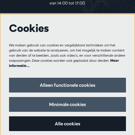
van 14:00 tot 17:00.
Cookies
Meer info
Bezoekersreglement
We maken gebruik van cookies en vergelijkbare technieken om het
Privacy
gebruik van de website te analyseren, om het mogelijk te maken content
Verkoopsvoorwaarden
van derden af te beelden, zoals ook video’s, en voor verschillende andere
Pers
toepassingen. Deze cookies worden ook geplaatst door derden.
Meer
informatie…
Partners
Alleen functionele cookies
Volg ons
Minimale cookies
Schrijf je in op de nieuwsbrief
Alle cookies