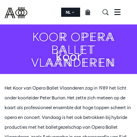
NL
Menu
KOOR OPERA
BALLET
koor
VLAANDEREN
Het Koor van Opera Ballet Vlaanderen zag in 1989 het licht
onder koorleider Peter Burian. Het zette zich meteen op de
kaart als professioneel ensemble dat hoge toppen scheert in
opera en concert. Vandaag is het ook betrokken bij hybride
producties met het balletgezelschap van Opera Ballet
Vlaanderen, zoals Satyagraha in een choreografie van Sidi