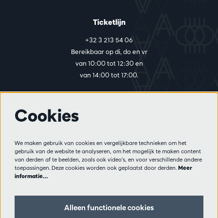
Ticketlijn
+32 3 213 54 06
Bereikbaar op di, do en vr
van 10:00 tot 12:30 en
van 14:00 tot 17:00.
Cookies
Meer info
Bezoekersreglement
We maken gebruik van cookies en vergelijkbare technieken om het
Privacy
gebruik van de website te analyseren, om het mogelijk te maken content
Verkoopsvoorwaarden
van derden af te beelden, zoals ook video’s, en voor verschillende andere
Pers
toepassingen. Deze cookies worden ook geplaatst door derden.
Meer
informatie…
Partners
Alleen functionele cookies