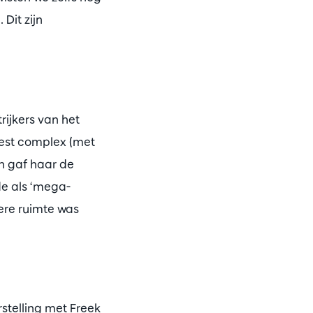
Dit zijn
ijkers van het
est complex (met
n gaf haar de
de als ‘mega-
ere ruimte was
stelling met Freek