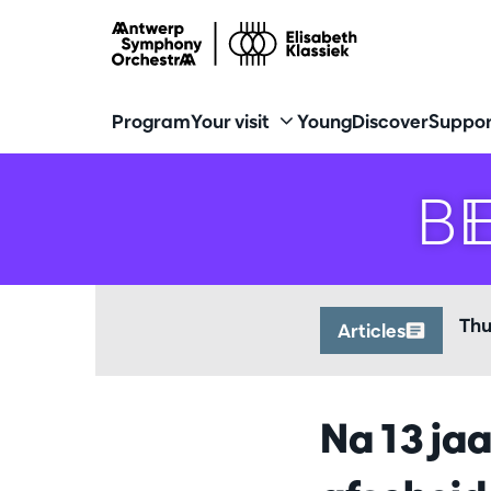
Program
Your visit
Young
Discover
Suppor
BE
Thu
Articles
Na 13 ja