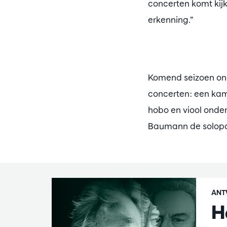
concerten komt kij
erkenning.”
Komend seizoen ond
concerten: een ka
hobo en viool onder
Baumann de solopos
ANT
H