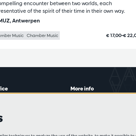
ompelling encounter between two worlds, each
esentative of the spirit of their time in their own way.
UZ, Antwerpen
€ 17,00–€ 22
mber Music
Chamber Music
fice
More info
lein 20-26
Visitor rules
 Tue and Thu
Privacy
s
00 to 16:45.
Conditions of sale
Press
Partners
line
lar techniques to analyze the use of the website, to make it possible to 