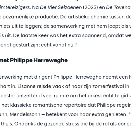
imtereizigers
. Na
De Vier Seizoenen
(2023) en
De Tovena
e gezamenlijke productie. De artistieke chemie tussen de
niets uit te leggen; de samenwerking met hem loopt als 
ois uit. De laatste keer was het extra spannend, omdat w
ript gestart zijn; echt vanaf nul.”
 met Philippe Herreweghe
nwerking met dirigent Philippe Herreweghe neemt een h
art in. Lisanne reisde vaak af naar zijn zomerfestival in It
eester ontzettend veel ruimte om het orkest echt te gid
 het klassieke romantische repertoire dat Philippe reg
n, Mendelssohn — betekent voor haar extra genieten: “I
g thuis. Ondanks de gezonde stress die bij de rol als conc