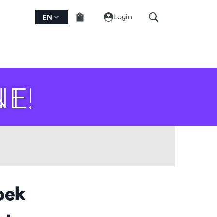
Login
EN
NE!
oek