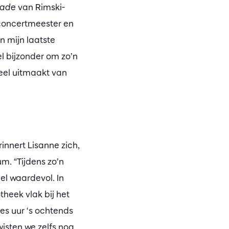
zade
van Rimski-
 concertmeester en
n mijn laatste
el bijzonder om zo’n
deel uitmaakt van
innert Lisanne zich,
m. “Tijdens zo’n
el waardevol. In
theek vlak bij het
es uur ‘s ochtends
wisten we zelfs nog