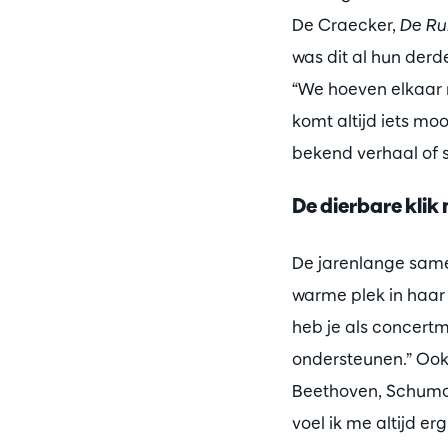
De Craecker,
De Ru
was dit al hun derd
“We hoeven elkaar 
komt altijd iets mo
bekend verhaal of sc
De dierbare klik
De jarenlange same
warme plek in haar h
heb je als concertm
ondersteunen.” Ook
Beethoven, Schuman
voel ik me altijd er