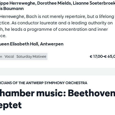
lippe Herreweghe, Dorothee Mields, Lisanne Soeterbroek
is Baumann
 Herreweghe, Bach is not merely repertoire, but a lifelong
ctice. As conductor laureate and a leading authority on
h, he leads a programme of concentration and inner
ce.
een Elisabeth Hall, Antwerpen
€ 17,00–€ 65
in
Vocal
Saturday Matinee
ICIANS OF THE ANTWERP SYMPHONY ORCHESTRA
hamber music: Beethoven
eptet