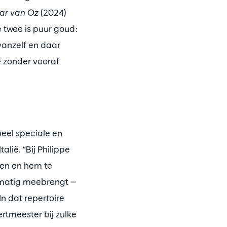
ar van Oz
(2024)
 twee is puur goud:
vanzelf en daar
e zonder vooraf
eel speciale en
alië. “Bij Philippe
sen en hem te
elmatig meebrengt —
n dat repertoire
ertmeester bij zulke