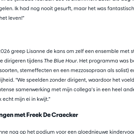
gelen. Ik had nog nooit gesurft, maar het was fantastisch. 
het leven!”
26 greep Lisanne de kans om zelf een ensemble met str
te dirigeren tijdens
The Blue Hour
. Het programma was b
soorten, stemeffecten en een mezzosopraan als solist) e
vrijheid. “We speelden zonder dirigent, waardoor het voel
ntense samenwerking met mijn collega’s in een heel and
 echt mijn ei in kwijt.”
ingen met Freek De Craecker
nne nog op het podium voor een gloednieuwe kindervoor