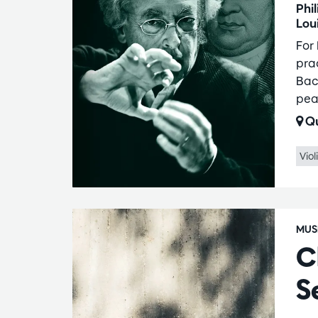
Phi
Lou
For
pra
Bac
pea
Qu
Viol
MUS
C
S