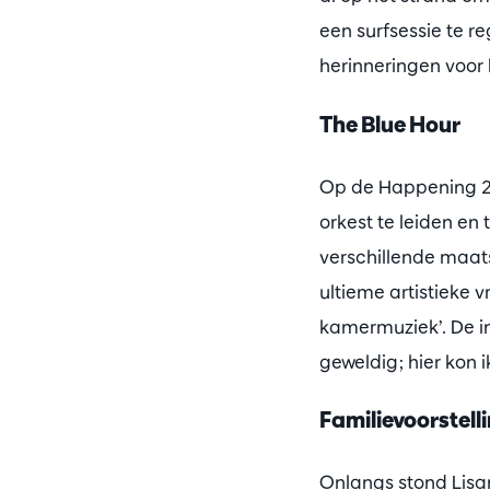
een surfsessie te re
herinneringen voor 
The Blue Hour
Op de Happening 20
orkest te leiden en 
verschillende maat
ultieme artistieke 
kamermuziek’. De i
geweldig; hier kon ik
Familievoorstell
Onlangs stond Lisa