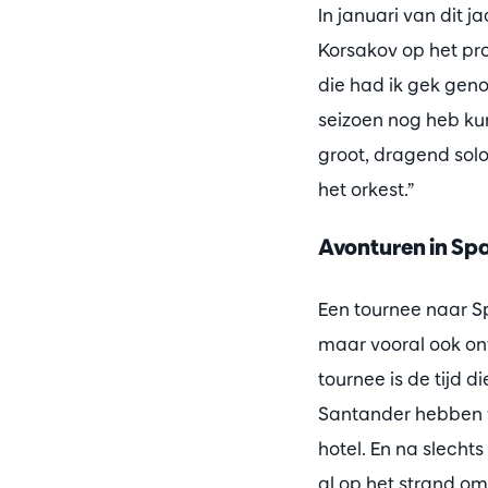
In januari van dit 
Korsakov op het pr
die had ik gek geno
seizoen nog heb kunn
groot, dragend solo
het orkest.”
Avonturen in Sp
Een tournee naar Sp
maar vooral ook on
tournee is de tijd 
Santander hebben we
hotel. En na slecht
al op het strand om