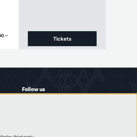
,00
Tickets
Follow us
display third-party