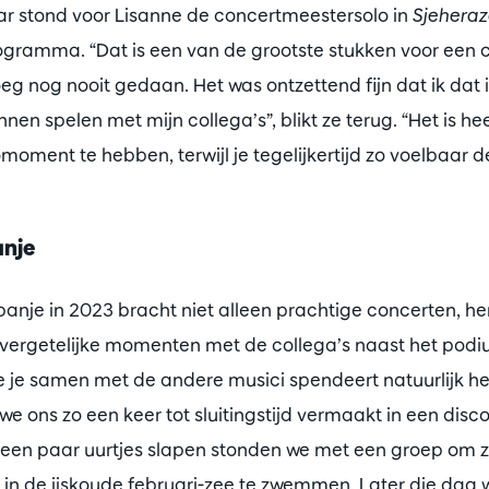
jaar stond voor Lisanne de concertmeestersolo in
Sjehera
ogramma. “Dat is een van de grootste stukken voor een
eg nog nooit gedaan. Het was ontzettend fijn dat ik dat i
en spelen met mijn collega’s”, blikt ze terug. “Het is he
moment te hebben, terwijl je tegelijkertijd zo voelbaar 
anje
anje in 2023 bracht niet alleen prachtige concerten, her
vergetelijke momenten met de collega’s naast het podiu
die je samen met de andere musici spendeert natuurlijk he
 ons zo een keer tot sluitingstijd vermaakt in een disco
s een paar uurtjes slapen stonden we met een groep om z
 in de ijskoude februari-zee te zwemmen. Later die dag 