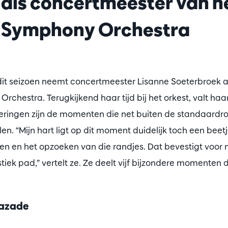
 als concertmeester van h
 Symphony Orchestra
dit seizoen neemt concertmeester Lisanne Soeterbroek a
chestra. Terugkijkend haar tijd bij het orkest, valt haa
neringen zijn de momenten die net buiten de standaardro
n. “Mijn hart ligt op dit moment duidelijk toch een beetje
den en het opzoeken van die randjes. Dat bevestigt voor m
tiek pad,” vertelt ze. Ze deelt vijf bijzondere momenten d
razade