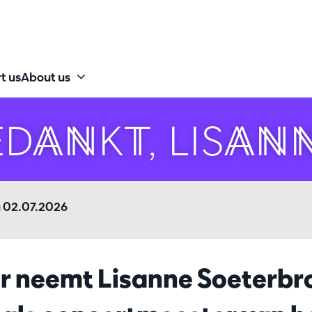
t us
About us
DANKT, LISAN
 02.07.2026
ar neemt Lisanne Soeterbr