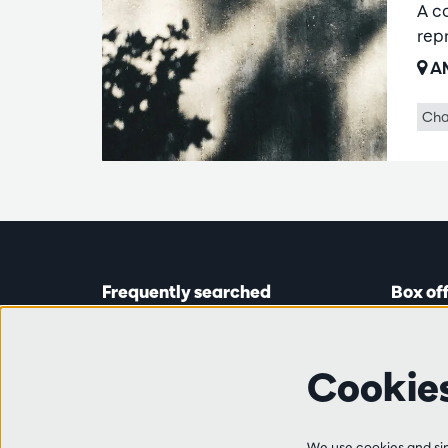
A c
repr
AM
Cha
Frequently searched
Box of
Tickets
Astridp
Subscriptions
Open on
Cookie
Gift cards
from 14:
Auditions & vacancies
Friends
Ticket 
We use cookies and simi