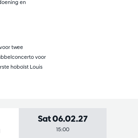
doening en
voor twee
bbelconcerto voor
rste hoboïst Louis
Sat 06.02.27
h
15:00