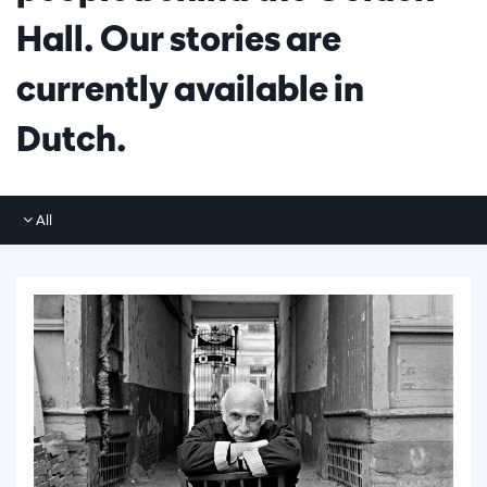
Hall. Our stories are
currently available in
Dutch.
All
All
Photos
Articles
Videos
Interviews