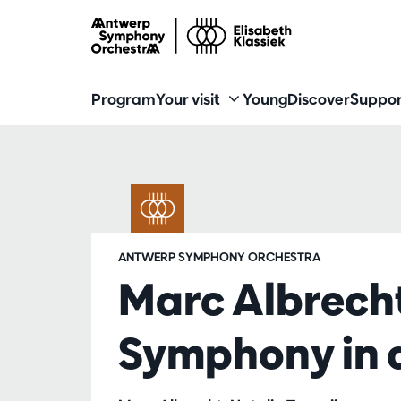
Program
Your visit
Young
Discover
Suppor
ANTWERP SYMPHONY ORCHESTRA
Marc Albrech
Symphony in 