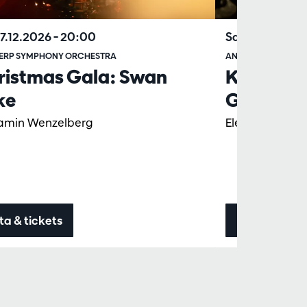
17.12.2026
– 20:00
Sat 29.05.202
ERP SYMPHONY ORCHESTRA
ANTWERP SYMPHO
ristmas Gala: Swan
Khatia Bu
ke
Grieg
amin Wenzelberg
Elena Schwarz, 
ta & tickets
Data & ticke