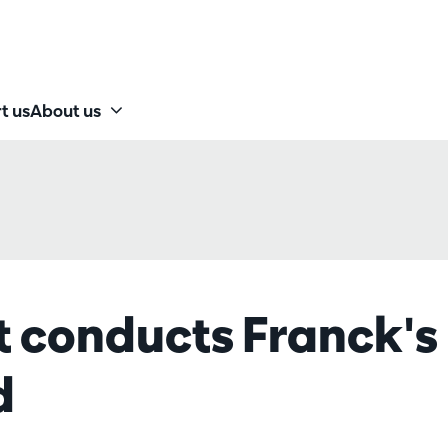
t us
About us
t conducts Franck's
d