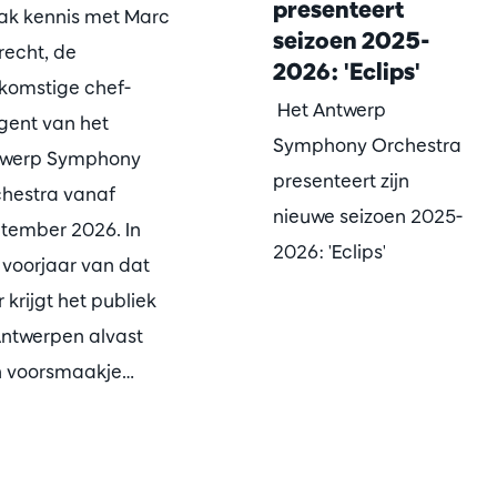
presenteert
k kennis met Marc
seizoen 2025-
recht, de
2026: 'Eclips'
komstige chef-
Het Antwerp
igent van het
Symphony Orchestra
twerp Symphony
presenteert zijn
hestra vanaf
nieuwe seizoen 2025-
tember 2026. In
2026: 'Eclips'
 voorjaar van dat
r krijgt het publiek
Antwerpen alvast
 voorsmaakje…