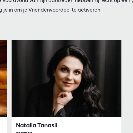
 vooravond van zijn aantreden hebben zij recht op een g
g je in om je Vriendenvoordeel te activeren.
Natalia Tanasii
soprano