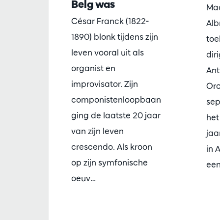
Belg was
Maa
César Franck (1822-
Alb
1890) blonk tijdens zijn
toe
leven vooral uit als
dir
organist en
An
improvisator. Zijn
Orc
componistenloopbaan
sep
ging de laatste 20 jaar
het
van zijn leven
jaa
crescendo. Als kroon
in 
op zijn symfonische
een
oeuv…