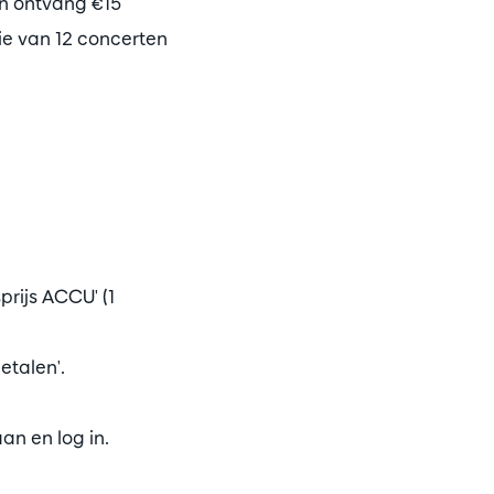
en ontvang €15
ie van 12 concerten
prijs ACCU' (1
etalen'.
n en log in.