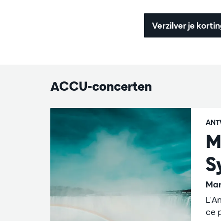
Verzilver je kort
ACCU-concerten
ANT
M
S
Mar
L'A
ce 