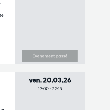
,
te
Évenement passé
ven. 20.03.26
19:00
-
22:15
yn