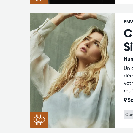
BMW
C
S
Nun
Un 
déc
vot
mus
Sa
Con