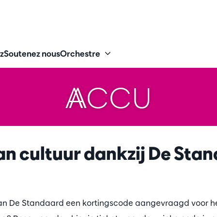
z
Soutenez nous
Orchestre
ACCU
an cultuur dankzij De Sta
van De Standaard een kortingscode aangevraagd voor h