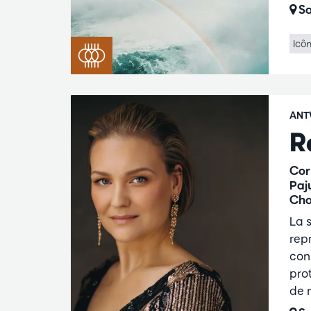
Sa
Icô
ANT
R
Cor
Paj
Chœ
La 
rep
con
pro
de 