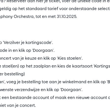
 Reserveer dan hier je ticket, voer de unieke code in 
 geldig op het standaard tarief voor onderstaande select
phony Orchestra, tot en met 31.10.2025.
p 'Verzilver je kortingscode'.
ode in en klik op 'Doorgaan'.
ncert van je keuze en klik op 'Kies stoelen'.
 stoel(en) op het zaalplan en kies de kaartsoort 'Kortings
er bestelling)
n', voeg je bestelling toe aan je winkelmand en klik op 'B
wenste verzendwijze en klik op 'Doorgaan'.
t een bestaande account of maak een nieuwe account aa
iet van je concert.