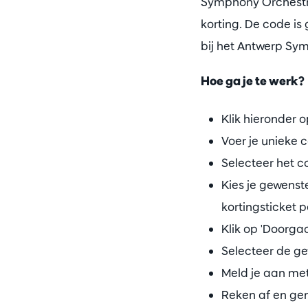
Symphony Orchestra?
korting. De code is
bij het Antwerp Sym
Hoe ga je te werk?
Klik hieronder o
Voer je unieke c
Selecteer het co
Kies je gewenste
kortingsticket p
Klik op 'Doorgaa
Selecteer de ge
Meld je aan me
Reken af en gen