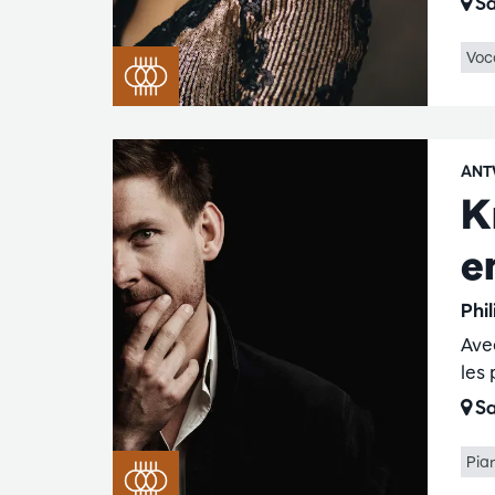
Sa
Voc
ANT
K
e
Phi
Ave
les
Sa
Pia