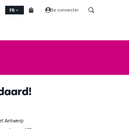
Se connecter
FR
ndaard!
et Antwerp