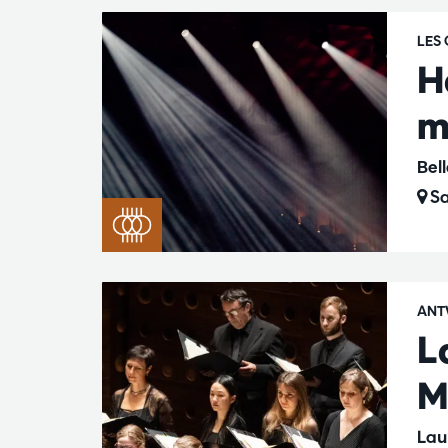
LES
H
m
Bel
Sa
ANT
L
M
Lau