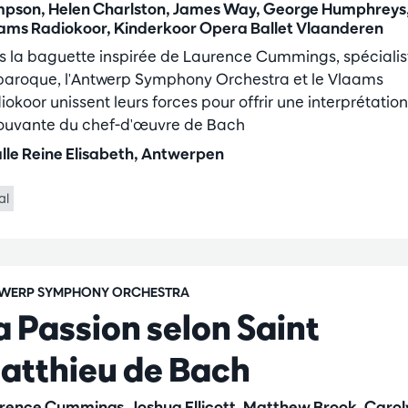
pson, Helen Charlston, James Way, George Humphreys
ams Radiokoor, Kinderkoor Opera Ballet Vlaanderen
s la baguette inspirée de Laurence Cummings, spécialis
baroque, l'Antwerp Symphony Orchestra et le Vlaams
okoor unissent leurs forces pour offrir une interprétation
uvante du chef-d'œuvre de Bach
lle Reine Elisabeth, Antwerpen
al
WERP SYMPHONY ORCHESTRA
a Passion selon Saint
atthieu de Bach
rence Cummings, Joshua Ellicott, Matthew Brook, Carol