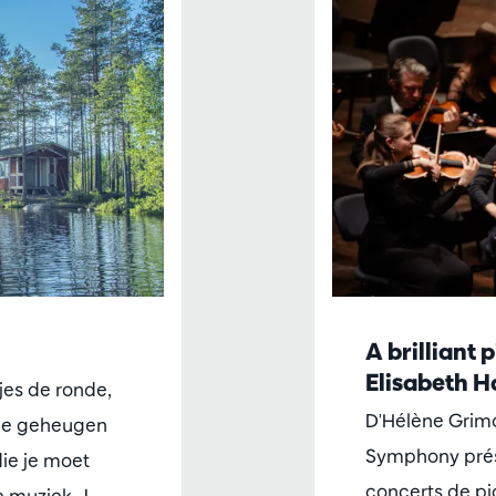
A brilliant
Elisabeth H
jes de ronde,
D'Hélène Grima
e je geheugen
Symphony prés
die je moet
concerts de pi
 muziek. J…