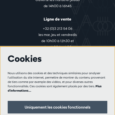
de 14h00 à 16h45
Ligne de vente
+32 (0)3 213 54 06
les mar, jeu et vendredis
de 10h00 à 12h30 et
de 14h00 à 17h00
Cookies
Plus d'infos
Nous utilisons des cookies et des techniques similaires pour analyser
Règlement des visiteurs
l'utilisation du site internet, permettre de montrer du contenu provenant
de tiers comme par exemple des vidéos, et pour diverses autres
Vie privée
fonctionnalités. Ces cookies sont également placés par des tiers.
Plus
Conditions de vente
d'informations…
Presse
Partenaires
Uniquement les cookies fonctionnels