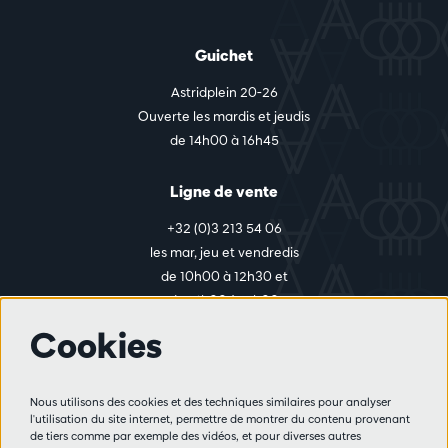
Guichet
Astridplein 20-26
Ouverte les mardis et jeudis
de 14h00 à 16h45
Ligne de vente
+32 (0)3 213 54 06
les mar, jeu et vendredis
de 10h00 à 12h30 et
de 14h00 à 17h00
Cookies
Plus d'infos
Nous utilisons des cookies et des techniques similaires pour analyser
Règlement des visiteurs
l'utilisation du site internet, permettre de montrer du contenu provenant
de tiers comme par exemple des vidéos, et pour diverses autres
Vie privée