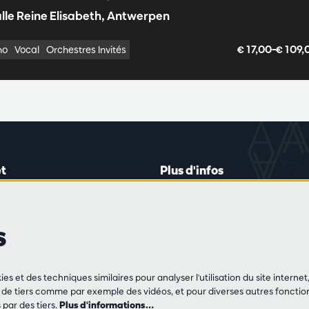
lle Reine Elisabeth, Antwerpen
€ 17,00–€ 109
no
Vocal
Orchestres Invités
t
Plus d'infos
lein 20-26
Règlement des visiteurs
les mardis et jeudis
Vie privée
s
0 à 16h45
Conditions de vente
Presse
Partenaires
de vente
ies et des techniques similaires pour analyser l'utilisation du site intern
3 213 54 06
e tiers comme par exemple des vidéos, et pour diverses autres fonction
par des tiers.
Plus d'informations…
 jeu et vendredis