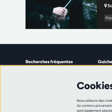
Sa
Pia
Recherches fréquentes
Guiche
Guichet
Astridp
Abonnements
Ouverte 
Cookie
Chèque-cadeau
de 14h0
Travailler à l'Antwerp Symphony
Orchestra
Ligne 
Ami·e·s
Nous utilisons des cook
+32 (0)
du contenu provenant d
FAQ
sont également placés 
les mar,