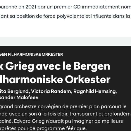
couronné en 2021 par un premier CD immédiatement 
ant sa position de force polyvalente et influente dans l
GEN FILHARMONISKE ORKESTER
x Grieg avec le Bergen
ilharmoniske Orkester
ita Berglund, Victoria Randem, Ragnhild Hemsing,
xander Malofeev
grand orchestre norvégien de premier plan parcourt le
de avec un son à la fois clair, transparent et profondé
aciné. Edvard Grieg n'aurait pu imaginer de meilleurs
erprètes pour ce programme féérique.