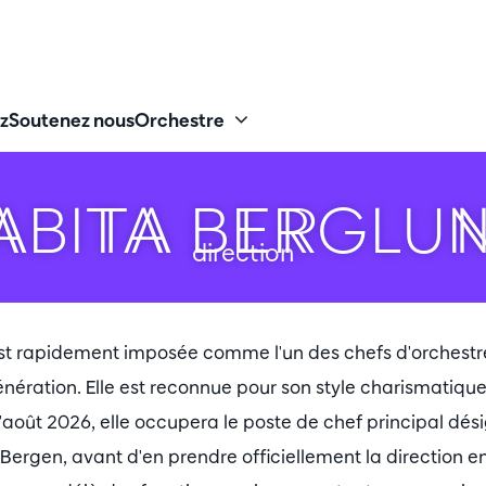
z
Soutenez nous
Orchestre
ABITA BERGLU
direction
est rapidement imposée comme l'un des chefs d'orchestre
ration. Elle est reconnue pour son style charismatique 
 d'août 2026, elle occupera le poste de chef principal dés
ergen, avant d'en prendre officiellement la direction en