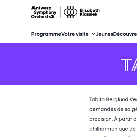
Programme
Votre visite
Jeunes
Découvre
T
Tabita Berglund s'
demandés de sa géné
précision. À partir
philharmonique de B