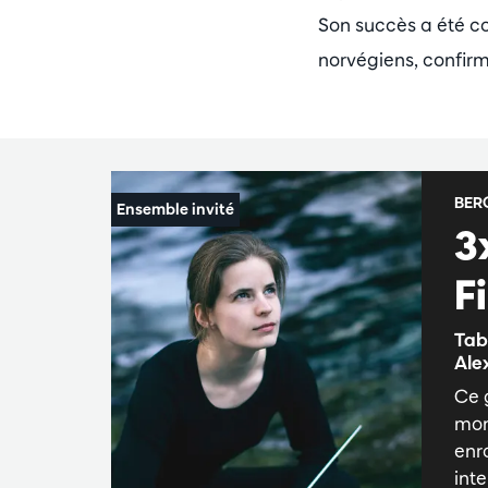
Son succès a été 
norvégiens, confirm
BER
3
F
Tab
Ale
Ce 
mon
enr
int