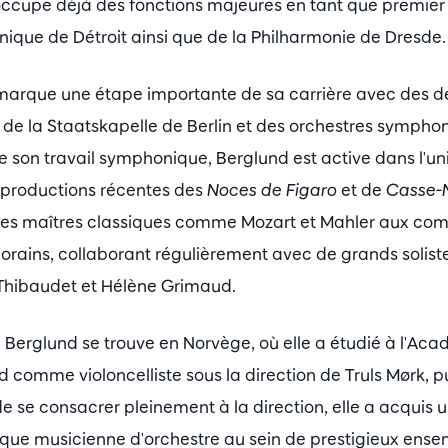
occupe déjà des fonctions majeures en tant que premier 
ique de Détroit ainsi que de la Philharmonie de Dresde.
marque une étape importante de sa carrière avec des dé
e la Staatskapelle de Berlin et des orchestres sympho
 son travail symphonique, Berglund est active dans l'uni
s productions récentes des
Noces de Figaro
et de
Casse-N
 des maîtres classiques comme Mozart et Mahler aux com
rains, collaborant régulièrement avec de grands solist
 Thibaudet et Hélène Grimaud.
 Berglund se trouve en Norvège, où elle a étudié à l'Ac
 comme violoncelliste sous la direction de Truls Mørk,
de se consacrer pleinement à la direction, elle a acquis u
 que musicienne d'orchestre au sein de prestigieux ense