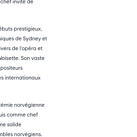
chef invité de
buts prestigieux,
niques de Sydney et
vers de l'opéra et
oisette
. Son vaste
positeurs
es internationaux
adémie norvégienne
 puis comme chef
ne solide
mbles norvégiens.